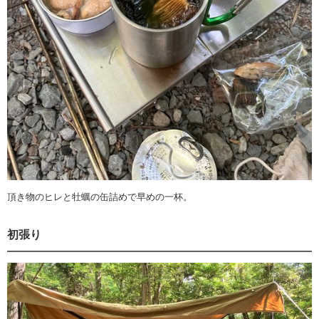
頂き物のヒレと牡蠣の缶詰めで早めの一杯。
初張り