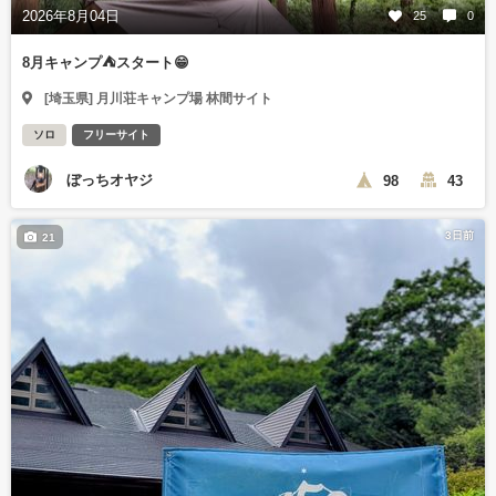
2026年8月04日
25
0
8月キャンプ⛺️スタート😁
[埼玉県] 月川荘キャンプ場 林間サイト
ソロ
フリーサイト
ぼっちオヤジ
98
43
3日前
21