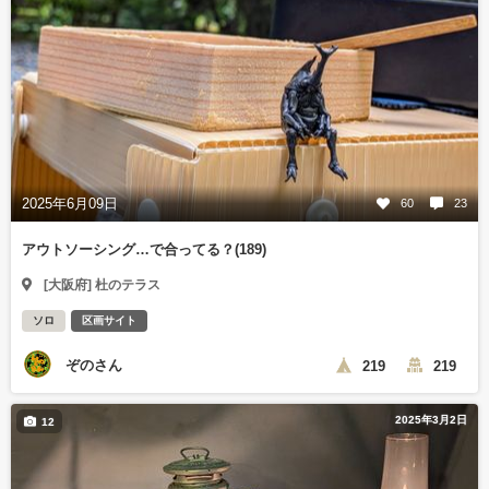
2025年6月09日
60
23
アウトソーシング…で合ってる？(189)
[大阪府] 杜のテラス
ソロ
区画サイト
ぞのさん
219
219
2025年3月2日
12