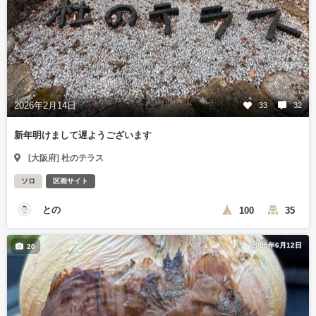
2026年2月14日
33
32
新年明けまして遅ようございます
[大阪府] 杜のテラス
ソロ
区画サイト
との
100
35
2025年6月12日
20