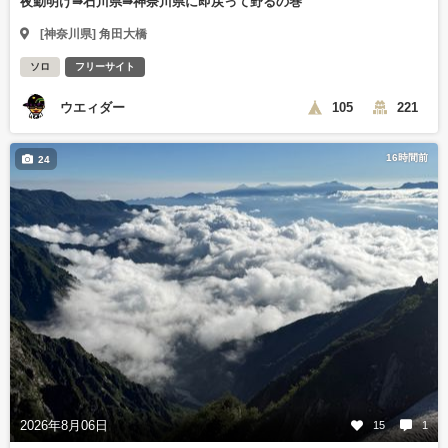
夜勤明け⇛石川県⇛神奈川県に即戻って野るの巻
[神奈川県] 角田大橋
ソロ
フリーサイト
ウエィダー
105
221
16時間前
24
2026年8月06日
15
1