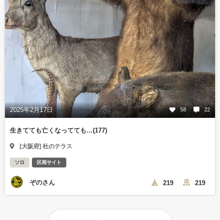
2025年2月17日
58
22
生きてても亡くなってても…(177)
[大阪府] 杜のテラス
ソロ
区画サイト
ぞのさん
219
219