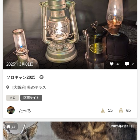
2025年3月01日
48
2
ソロキャン2025 ③
[大阪府] 杜のテラス
ソロ
区画サイト
たっち
55
65
2025年2月18日
19