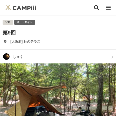
ソロ
オートサイト
第9回
[大阪府] 杜のテラス
しゃく
5月19日