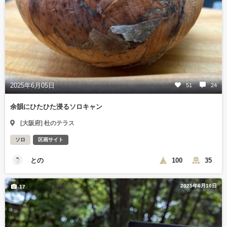
2025年6月05日
51
24
余韻にひたひた浸るソロキャン
[大阪府] 杜のテラス
ソロ
区画サイト
との
100
35
2025年6月10日
17