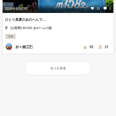
2026年8月03日
33
2
ひとり真夏のあのへんで…
[山梨県] M1582 あのへんの森
ソロ
好々爺🇯🇵
93
17
もっとみる