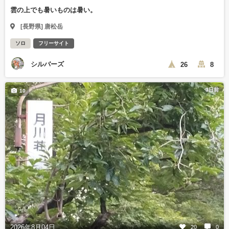
雲の上でも暑いものは暑い。
[長野県] 唐松岳
ソロ
フリーサイト
シルバーズ
26
8
3日前
10
2026年8月04日
20
0