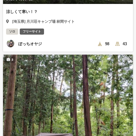
涼しくて寒い！？
[埼玉県] 月川荘キャンプ場 林間サイト
ソロ
フリーサイト
ぼっちオヤジ
98
43
3日前
3