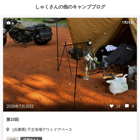
しゃくさんの他のキャンプブログ
7月21日
6
2026年7月20日
22
0
第10回
[兵庫県] 千丈寺湖アウトドアベース
ソロ
区画サイト