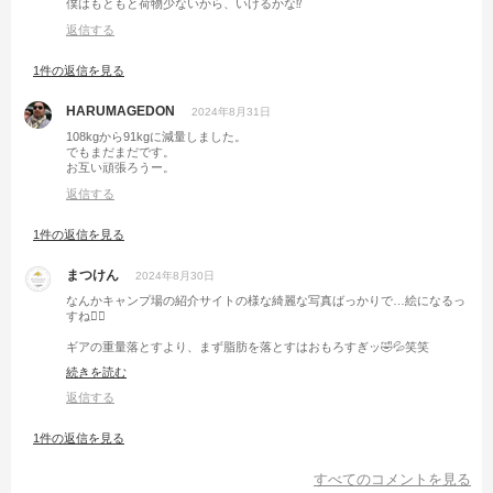
僕はもともと荷物少ないから、いけるかな⁉︎
返信する
1件の返信を見る
HARUMAGEDON
2024年8月31日
108kgから91kgに減量しました。
でもまだまだです。
お互い頑張ろうー。
返信する
1件の返信を見る
まつけん
2024年8月30日
なんかキャンプ場の紹介サイトの様な綺麗な写真ばっかりで…絵になるっ
すね🙋‍♂️
ギアの重量落とすより、まず脂肪を落とすはおもろすぎッ🤣💦笑笑
僕も最近お腹まわりやばいので一緒に頑張りましょ👍
続きを読む
返信する
1件の返信を見る
すべてのコメントを見る