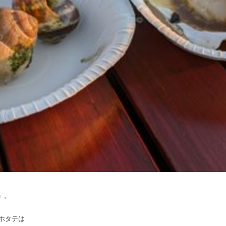
」。
ホタテは