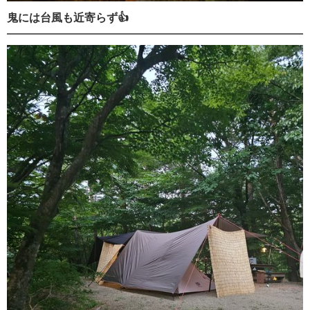
鬼には台風も近寄らず👍