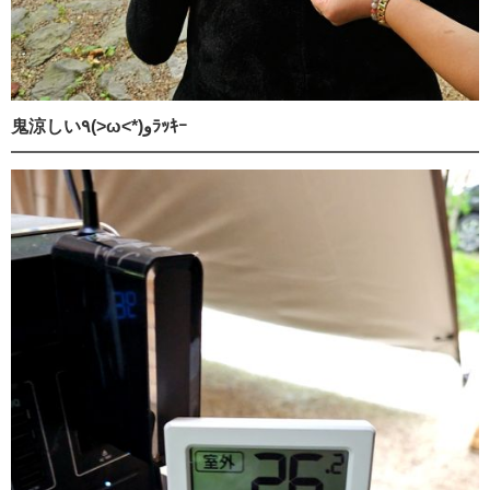
鬼涼しい٩(>ω<*)وﾗｯｷｰ