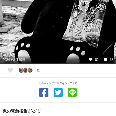
2024年8月10日
82
35
82
このキャンプブログをシェアする
鬼の緊急招集\( ´ω` )/