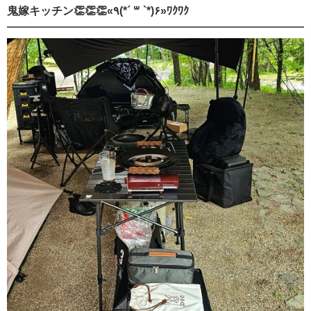
鬼嫁キッチン👏👏👏«٩(*´ ꒳ `*)۶»ﾜｸﾜｸ