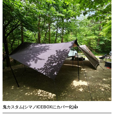
鬼カスタム(シマノICEBOXにカバー化)👍