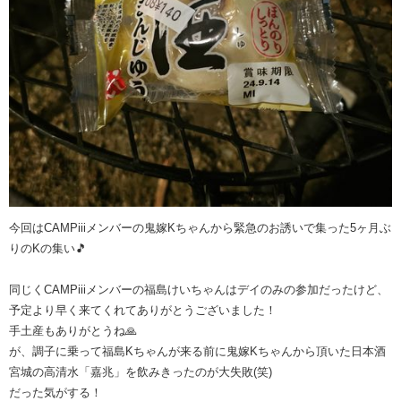
今回はCAMPiiiメンバーの鬼嫁Kちゃんから緊急のお誘いで集った5ヶ月ぶ
りのKの集い🎵
同じくCAMPiiiメンバーの福島けいちゃんはデイのみの参加だったけど、
予定より早く来てくれてありがとうございました！
手土産もありがとうね🙏
が、調子に乗って福島Kちゃんが来る前に鬼嫁Kちゃんから頂いた日本酒
宮城の高清水「嘉兆」を飲みきったのが大失敗(笑)
だった気がする！