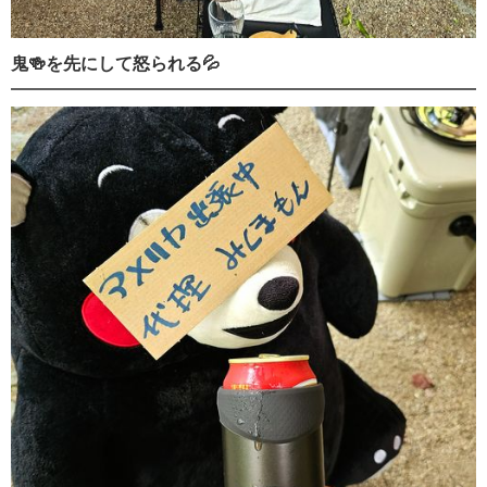
鬼🍻を先にして怒られる💦