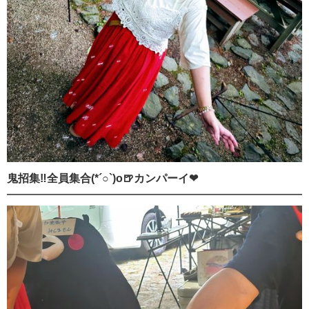
鬼招集‼️全員集合(*´○`)o🍺カンパーイ❤