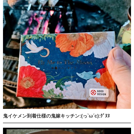
鬼イケメン到着仕様の鬼嫁キッチン:(っ`ω´c):ｸﾞﾇﾇ