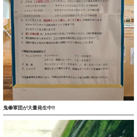
鬼🐝軍団が大量発生中‼️