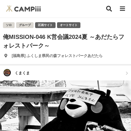
ソロ
グループ
区画サイト
オートサイト
俺MISSION-046 K営会議2024夏 ～あだたらフ
ォレストパーク～
[福島県] ふくしま県民の森フォレストパークあだたら
くまくま
2024年8月21日