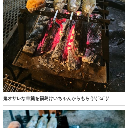
鬼オサレな羊羹を福島けいちゃんからもらう\( ´ω` )/