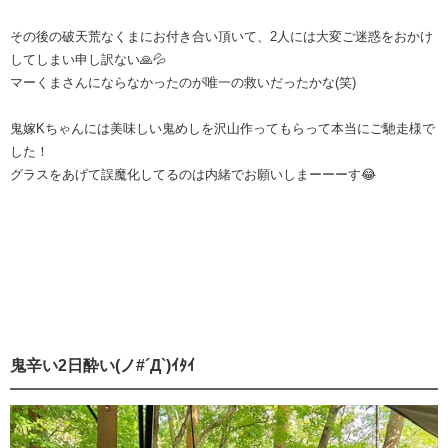
その後の破天荒なくまにお付き合い頂いて、2人には大変ご迷惑をおかけ
してしまい申し訳ない🙏💦
マーくまさんにならなかったのが唯一の救いだったかな(笑)
鬼嫁Kちゃんには美味しい鬼めしを沢山作ってもらって本当にご馳走様で
した！
グラスをあげて誤魔化してるのは内緒でお願いしまーーーす😂
鬼辛い2日酔い(ノ#´Д`)ｲﾀｲ