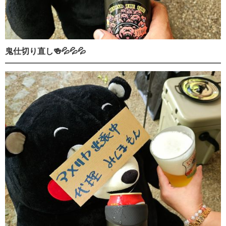
鬼仕切り直し🍻💦💦💦