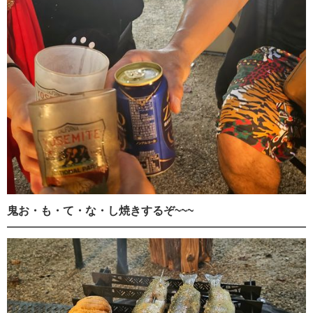
鬼お・も・て・な・し焼きするぞ~~~