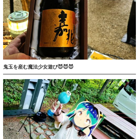
鬼玉を産む魔法少女遊び😈😈😈