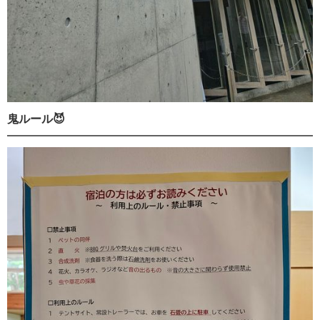
鬼ルール😈