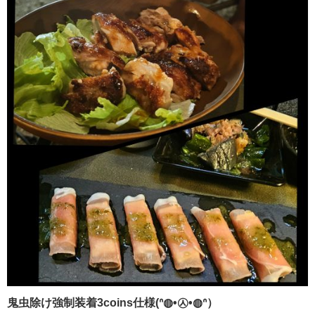
鬼虫除け強制装着3coins仕様(ᐢ◍•㉦•◍ᐢ）