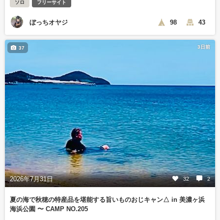
ソロ
フリーサイト
ぼっちオヤジ
98
43
3日前
37
2026年7月31日
32
2
夏の海で秋穂の特産品を堪能する旨いものおじキャン△ in 美濃ヶ浜
海浜公園 〜 CAMP NO.205