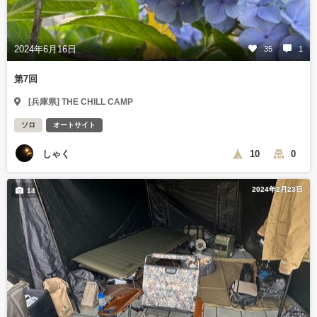
2024年6月16日
35
1
第7回
[兵庫県] THE CHILL CAMP
ソロ
オートサイト
しゃく
10
0
2024年2月23日
14