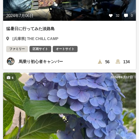
2024年7月06日
32
0
猛暑日に行ってみた淡路島
[兵庫県] THE CHILL CAMP
ファミリー
区画サイト
オートサイト
馬乗り初心者キャンパー
56
134
2024年6月17日
6