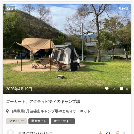
4月20日
4
2026年4月19日
23
0
ゴーカート、アクティビティのキャンプ場
[兵庫県] 丹波篠山キャンプ場やまもりサーキット
ファミリー
区画サイト
オートサイト
ヨスケサンバジャロ
23
1