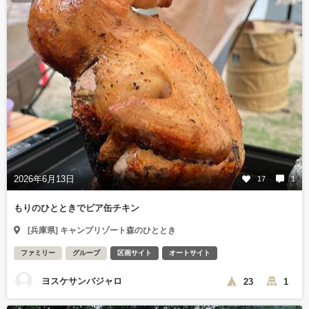
2026年6月13日
17
1
もりのひとときでビア缶チキン
[兵庫県] キャンプリゾート森のひととき
ファミリー
グループ
区画サイト
オートサイト
ヨスケサンバジャロ
23
1