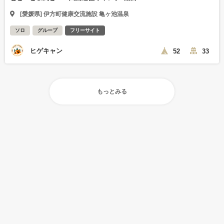
[愛媛県] 伊方町健康交流施設 亀ヶ池温泉
ソロ
グループ
フリーサイト
ヒゲキャン
52
33
もっとみる