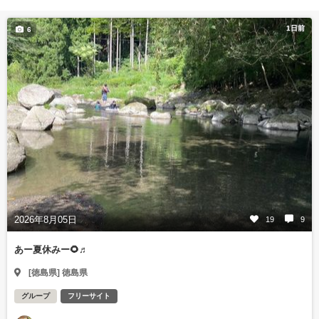
1日前
6
2026年8月05日
19
9
あー夏休みー🌻♬
[徳島県] 徳島県
グループ
フリーサイト