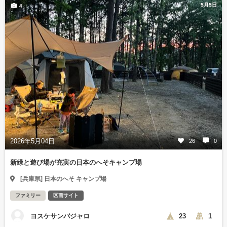
5月5日
4
2026年5月04日
26
0
新緑と遊び場が充実の日本のへそキャンプ場
[兵庫県] 日本のへそ キャンプ場
ファミリー
区画サイト
ヨスケサンバジャロ
23
1