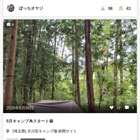
ぼっちオヤジ
98
43
2日前
3
2026年8月04日
22
0
8月キャンプ⛺️スタート😁
[埼玉県] 月川荘キャンプ場 林間サイト