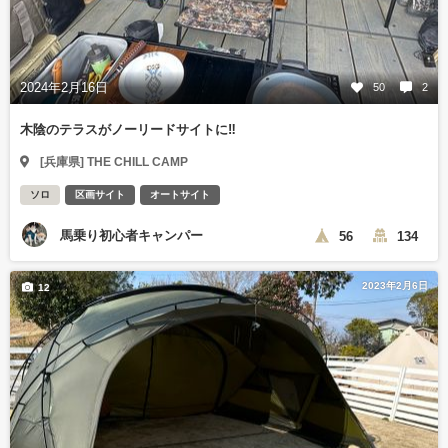
2024年2月16日
50
2
木陰のテラスがノーリードサイトに‼️
[兵庫県] THE CHILL CAMP
ソロ
区画サイト
オートサイト
馬乗り初心者キャンパー
56
134
2023年2月6日
12