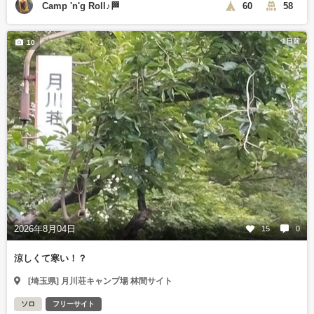
Camp 'n'g Roll♪🏁
60
58
1日前
10
2026年8月04日
15
0
涼しくて寒い！？
[埼玉県] 月川荘キャンプ場 林間サイト
ソロ
フリーサイト