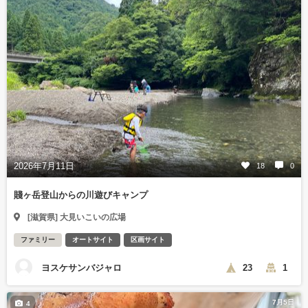
2026年7月11日
18
0
賤ヶ岳登山からの川遊びキャンプ
[滋賀県] 大見いこいの広場
ファミリー
オートサイト
区画サイト
ヨスケサンバジャロ
23
1
7月5日
4