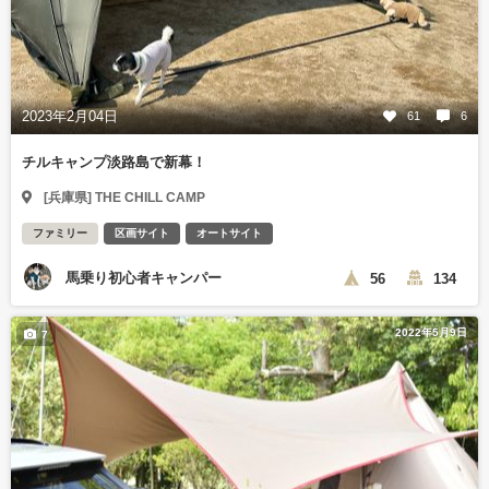
2023年2月04日
61
6
チルキャンプ淡路島で新幕！
[兵庫県] THE CHILL CAMP
ファミリー
区画サイト
オートサイト
馬乗り初心者キャンパー
56
134
2022年5月9日
7