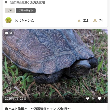
[山口県] 美濃ケ浜海浜広場
ソロ
フリーサイト
おじキャン△
211
74
4日前
32
2026年7月12日
36
7
🗿と🐢と暴風と 〜四国遠征キャンプ2泊目〜