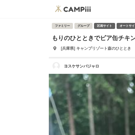
ファミリー
グループ
区画サイト
オートサイ
もりのひとときでビア缶チキ
[兵庫県] キャンプリゾート森のひととき
ヨスケサンバジャロ