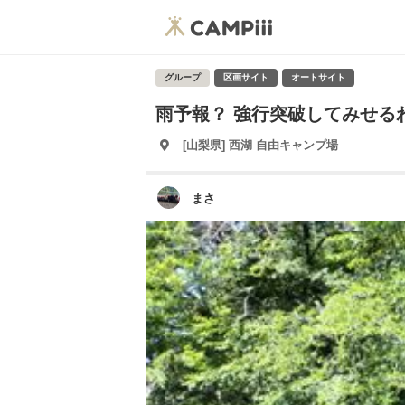
グループ
区画サイト
オートサイト
雨予報？ 強行突破してみせる
[山梨県] 西湖 自由キャンプ場
まさ