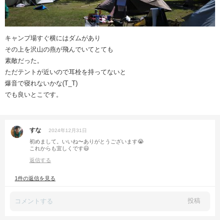
キャンプ場すぐ横にはダムがあり
その上を沢山の燕が飛んでいてとても
素敵だった。
ただテントが近いので耳栓を持ってないと
爆音で寝れないかな(T_T)
でも良いとこです。
すな
2024年12月31日
初めまして。いいね〜ありがとうございます😭
これからも宜しくです😃
返信する
1件の返信を見る
投稿