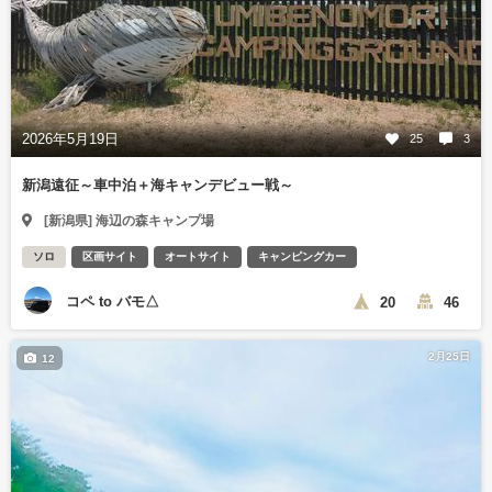
2026年5月19日
25
3
新潟遠征～車中泊＋海キャンデビュー戦～
[新潟県] 海辺の森キャンプ場
ソロ
区画サイト
オートサイト
キャンピングカー
コペ to バモ△
20
46
2月25日
12