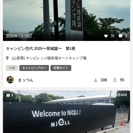
2026年7月18日
33
0
キャンピン交代 2026〜登城篇〜 第1夜
[山形県] サンビレッジ徳良湖オートキャンプ場
ソロ
キャンピングカー
区画サイト
まっつん
108
55
6月18日
5