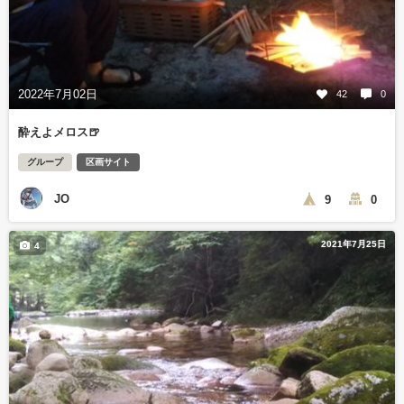
2022年7月02日
42
0
酔えよメロス🍺
グループ
区画サイト
JO
9
0
2021年7月25日
4