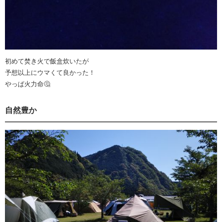
初めて焚き火で飯盒炊いたが
予想以上にウマくて良かった！
やっぱ火力命🤔
自然豊か