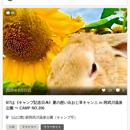
7時間前
30
2026年8月07日
10
0
8/7は《キャンプ記念日⛺️》夏の想い出おじ🐰キャン△ in 阿武川温泉
公園 〜 CAMP NO.206
[山口県] 萩阿武川温泉公園（キャンプ可）
ソロ
ファミリー
フリーサイト