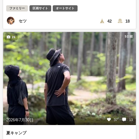
ファミリー
区画サイト
オートサイト
セツ
42
18
5日前
26
2026年7月30日
37
13
夏キャンプ