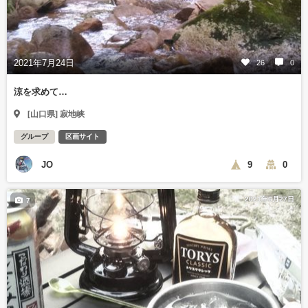
2021年7月24日
26
0
涼を求めて…
[山口県] 寂地峡
グループ
区画サイト
JO
9
0
2021年6月27日
7