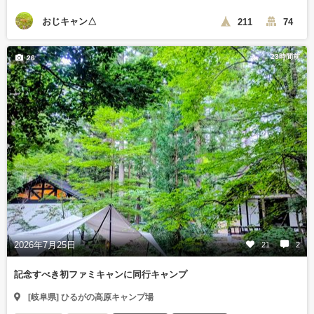
おじキャン△
211
74
23時間前
26
2026年7月25日
21
2
記念すべき初ファミキャンに同行キャンプ
[岐阜県] ひるがの高原キャンプ場