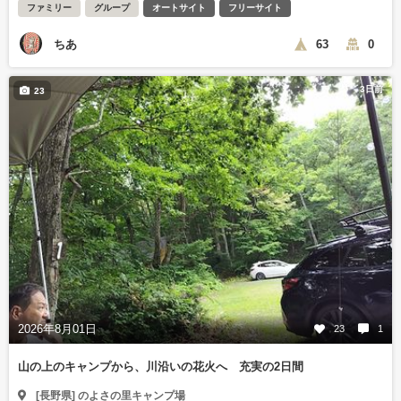
ファミリー
グループ
オートサイト
フリーサイト
ちあ
63
0
3日前
23
2026年8月01日
23
1
山の上のキャンプから、川沿いの花火へ 充実の2日間
[長野県] のよさの里キャンプ場