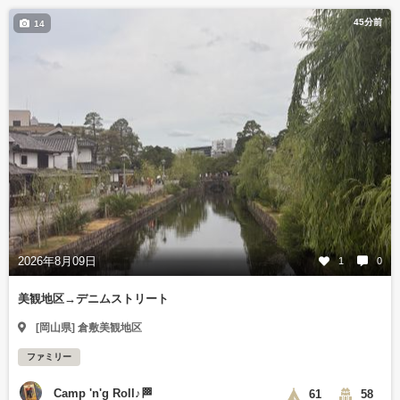
45分前
14
2026年8月09日
1
0
美観地区→デニムストリート
[岡山県] 倉敷美観地区
ファミリー
Camp 'n'g Roll♪🏁
61
58