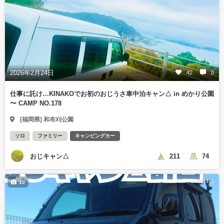
2026年2月24日
42
0
仕事に託け…KINAKOでお初のおじうさ車中泊キャン△ in めかり公園
〜 CAMP NO.178
[福岡県] 和布刈公園
ソロ
ファミリー
キャンピングカー
おじキャン△
211
74
1月7日
10