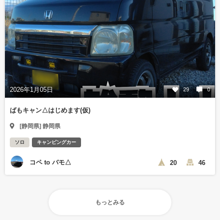
2026年1月05日
29
0
ばもキャン△はじめます(仮)
[静岡県] 静岡県
ソロ
キャンピングカー
コペ to バモ△
20
46
もっとみる