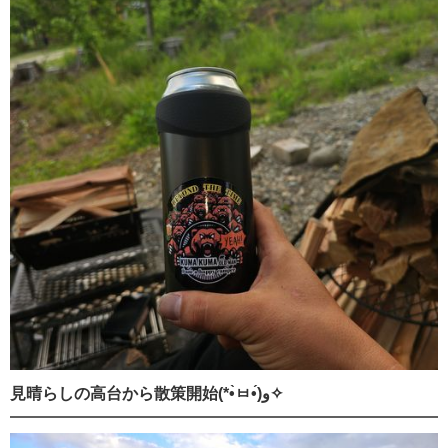
見晴らしの高台から散策開始(*•̀ㅂ•́)و✧