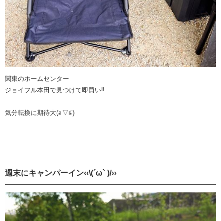
関東のホームセンター
ジョイフル本田で見つけて即買い‼️
気分転換に期待大(≧▽≦)ゞ
週末にキャンパーイン‹‹\(´ω` )/››