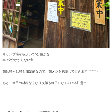
キャンプ場から歩いて5分位かな…
車で2分かからない👍
朝10時～15時と限定的なので、朝メシを我慢して行きます(￣^￣)ゞ
あと、当日の材料なくなり次第も終了になるので⚠️注意⚠️