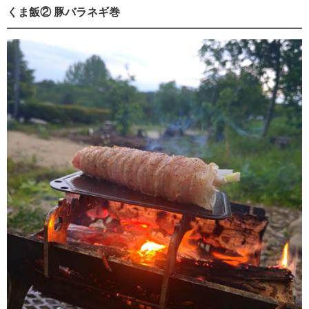
くま飯② 豚バラネギ巻