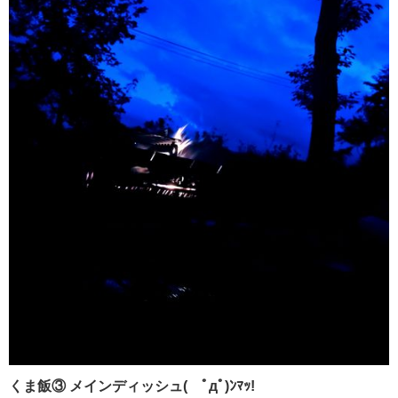
くま飯③ メインディッシュ( ﾟдﾟ)ﾝﾏｯ!