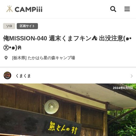
ソロ
区画サイト
俺MISSION-040 週末くまフキン⛺ 出没注意(๑•
㉨•๑)ฅ
[栃木県] たかはら星の森キャンプ場
くまくま
2024年6月5日