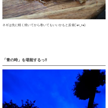
ネギは先に軽く焼いてから巻いてもいいかもと反省(´๑•_•๑)
「青の時」を堪能するっ‼️