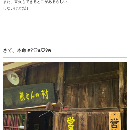
また、直火もできるとこがあるらしい…
しないけど(笑)
さて、本命 ฅʕ♡ᴥ♡ʔฅ