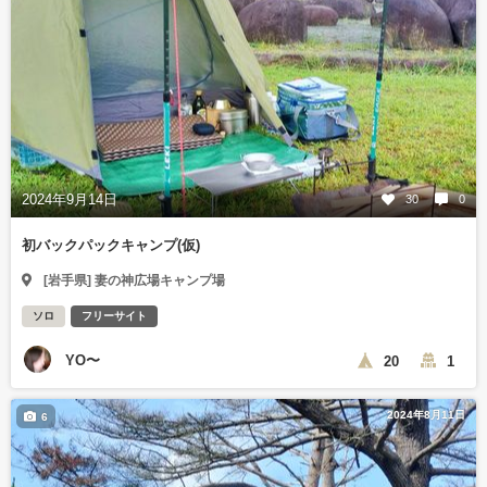
2024年9月14日
30
0
初バックパックキャンプ(仮)
[岩手県] 妻の神広場キャンプ場
ソロ
フリーサイト
YO〜
20
1
2024年8月11日
6