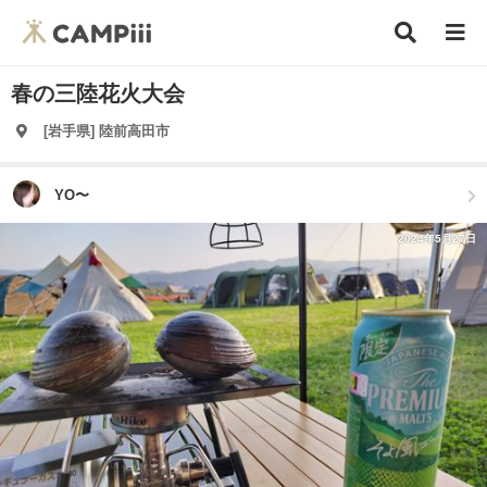
春の三陸花火大会
[岩手県] 陸前高田市
YO〜
2024年5月27日