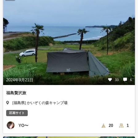
2024年9月21日
33
6
福島贅沢旅
[福島県] かいぞくの森キャンプ場
区画サイト
YO〜
20
1