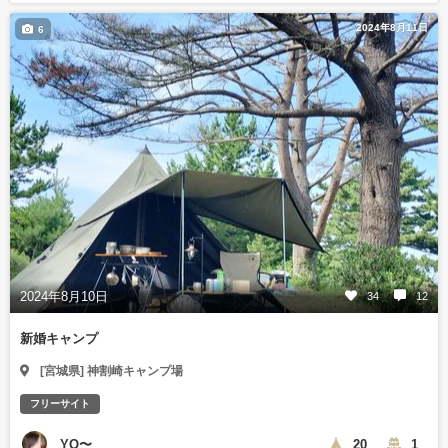
2024年8月11日
6
2024年8月10日
34
12
新婚キャンプ
[宮城県] 神割崎キャンプ場
フリーサイト
YO〜
20
1