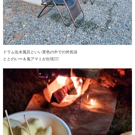
ドラム缶水風呂といい景色の中での外気浴
ととのい〜＆鬼アマミが出現❤️‍🔥