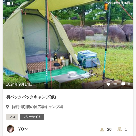
2024年9月15日
3
2024年9月14日
30
0
初バックパックキャンプ(仮)
[岩手県] 妻の神広場キャンプ場
ソロ
フリーサイト
YO〜
20
1