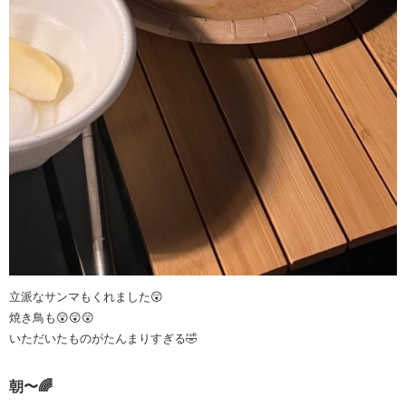
立派なサンマもくれました😲
焼き鳥も😲😲😲
いただいたものがたんまりすぎる🤣
朝〜🌈