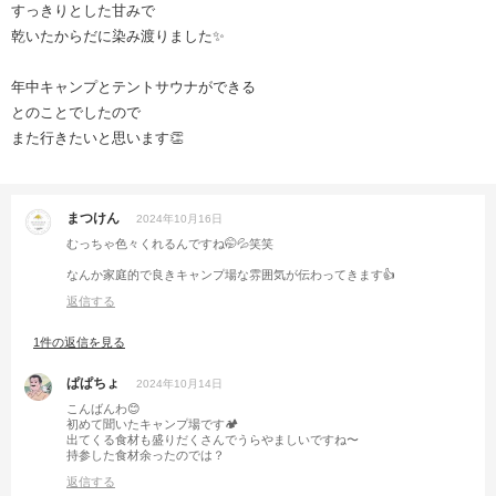
すっきりとした甘みで
乾いたからだに染み渡りました✨
年中キャンプとテントサウナができる
とのことでしたので
また行きたいと思います👏
まつけん
2024年10月16日
むっちゃ色々くれるんですね🤭💦笑笑
なんか家庭的で良きキャンプ場な雰囲気が伝わってきます👍
返信する
1件の返信を見る
ぱぱちょ
2024年10月14日
こんばんわ😊
初めて聞いたキャンプ場です🏕️
出てくる食材も盛りだくさんでうらやましいですね〜
持参した食材余ったのでは？
返信する