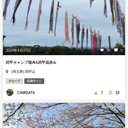
2024年4月27日
38
2
武甲キャンプ場⛺️&武甲温泉♨️
[埼玉県] 武甲山
グループ
区画サイト
CAMDATA
7
10
2024年4月14日
8