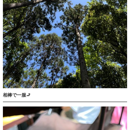
相棒で一服🚬