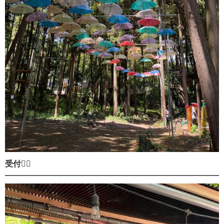
受付💁‍♀️