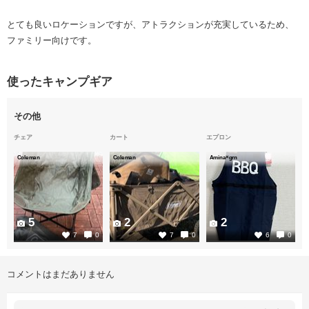
とても良いロケーションですが、アトラクションが充実しているため、
ファミリー向けです。
使ったキャンプギア
その他
チェア
カート
エプロン
Coleman
Coleman
Amina×grn
5
2
2
7
0
7
0
6
0
コメントはまだありません