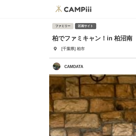
ファミリー
区画サイト
柏でファミキャン！in 柏沼南
[千葉県] 柏市
CAMDATA