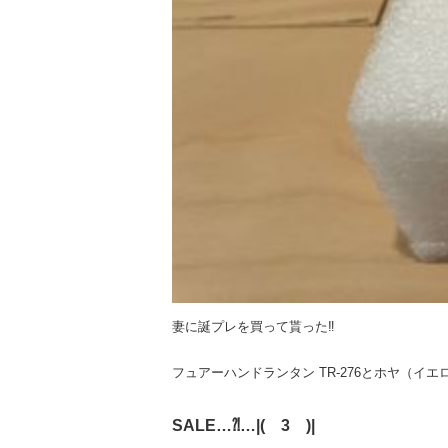
妻に誕プレを買って貰った‼︎
フュアーハンドランタン TR-276とホヤ（イエ
SALE…⁈…|(￣3￣)|