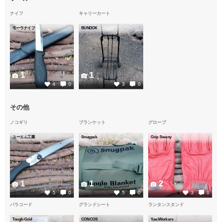
ナイフ
キャリーカート
モーラナイフ
BUNDOK
1
1
4
0
3
0
その他
ノコギリ
ブランケット
グローブ
ユーエム工業
Snugpak
Grip Swany
1
1
2
5
0
5
0
3
0
パラコード
グランドシート
ランタンスタンド
Tough-Grid
CONCOS
YaeiWorkers