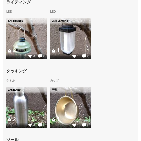
ライティング
LED
LED
BAREBONES
Chill Camping
2
1
4
0
5
0
クッキング
ケトル
カップ
VASTLAND
不明
2
1
4
0
5
0
ツール