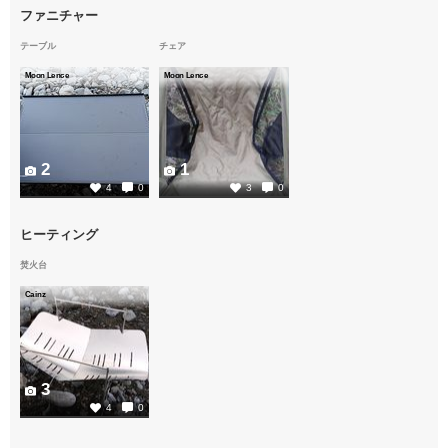
ファニチャー
テーブル
チェア
Moon Lence
Moon Lence
2
1
4
0
3
0
ヒーティング
焚火台
Cainz
3
4
0