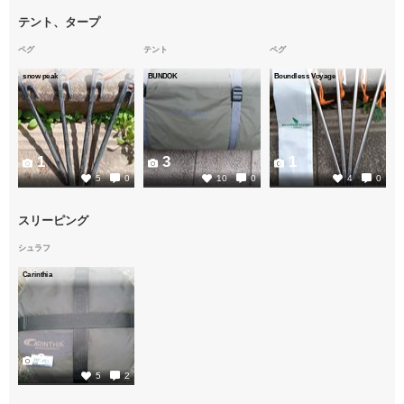
テント、タープ
ペグ
テント
ペグ
snow peak
BUNDOK
Boundless Voyage
1
3
1
5
0
10
0
4
0
スリーピング
シュラフ
Carinthia
2
5
2