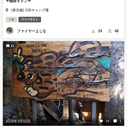
☔梅雨キャン☔
[東京都] 川井キャンプ場
ソロ
フリーサイト
ファイヤーよしQ
24
48
2024年3月10日
11
2024年3月02日
24
1