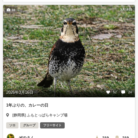
3月18日
30
2026年3月16日
52
24
1年ぶりの、カレーの日
[静岡県] ふもとっぱらキャンプ場
ソロ
グループ
フリーサイト
ぞのさん
219
219