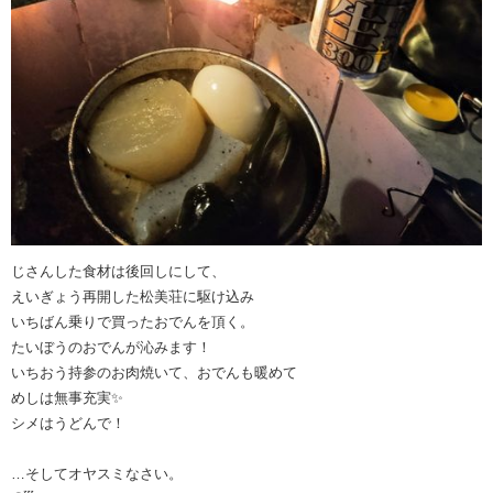
じさんした食材は後回しにして、
えいぎょう再開した松美荘に駆け込み
いちばん乗りで買ったおでんを頂く。
たいぼうのおでんが沁みます！
いちおう持参のお肉焼いて、おでんも暖めて
めしは無事充実✨
シメはうどんで！
…そしてオヤスミなさい。