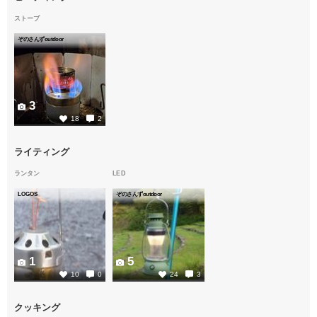
ストーブ
ぞのさんずoutdoor
3
18
2
ライティング
ランタン
LED
LOGOS
ぞのさんずoutdoor
1
5
10
0
24
3
クッキング