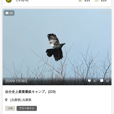
3月10日
25
2026年3月09日
47
16
自分史上最重量級キャンプ。(219)
[兵庫県] 兵庫県
ソロ
フリーサイト