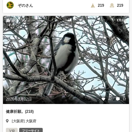
ぞのさん
219
219
3月2日
13
2026年3月02日
47
12
健康祈願。(218)
[大阪府] 大阪府
ソロ
フリーサイト