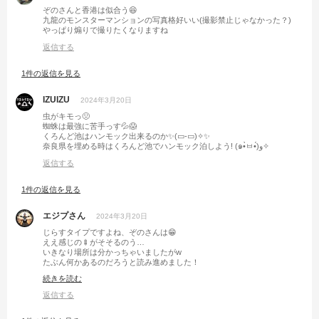
ぞのさんと香港は似合う😆
九龍のモンスターマンションの写真格好いい(撮影禁止じゃなかった？)
やっぱり煽りで撮りたくなりますね
返信する
1件の返信を見る
IZUIZU
2024年3月20日
虫がキモっ🤢
蜘蛛は最強に苦手っす💦😱
くろんど池はハンモック出来るのか✨(▭-▭)✧✨
奈良県を埋める時はくろんど池でハンモック泊しよう! (๑•̀ㅂ•́)و✧
返信する
1件の返信を見る
エジプさん
2024年3月20日
じらすタイプですよね、ぞのさんは😁
ええ感じの🍢がそそるのう…
いきなり場所は分かっちゃいましたがw
たぶん何かあるのだろうと読み進めました！
いつにも増してオチが気になるところに
続きを読む
めの覚めるような九龍ショットで
しめてくるとは、恐れ入りました(´Д` )
返信する