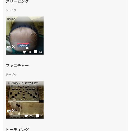
スリーピング
シュラフ
NANGA
3
28
14
ファニチャー
テーブル
シュバルツェビーネアウトドア
2
25
2
ヒーティング