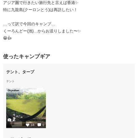
アジア圏で行きたい旅行先と言えば香港✨
特に九龍島(クーロンとう)は再訪したい！
…って訳で今回のキャンプ…
くーろんどー(池)…からお送りしました〜✨
😁👍
使ったキャンプギア
テント、タープ
テント
Ovyuzhen
2
16
0