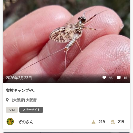
2026年3月23日
46
15
実験キャンプや。
[大阪府] 大阪府
ソロ
フリーサイト
ぞのさん
219
219