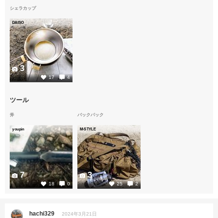
シェラカップ
DAISO
3
17
4
ツール
斧
バックパック
youpin
M-STYLE
7
3
18
0
25
2
hachi329
2024年3月21日