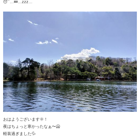
😴…💤…zzz…
おはようございます🌞！
夜はちょっと寒かったなぁ〜🥶
軽装過ぎました💦