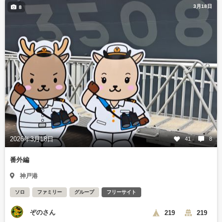
3月18日
8
2026年3月18日
41
8
番外編
神戸港
ソロ
ファミリー
グループ
フリーサイト
ぞのさん
219
219