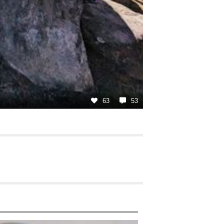
63
53