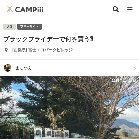
ソロ
フリーサイト
ブラックフライデーで何を買う⁈
[山梨県] 富士エコパークビレッジ
まっつん
2023年11月26日