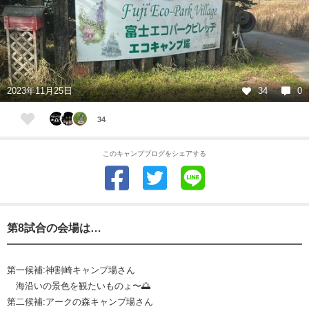
2023年11月25日
34
0
34
このキャンプブログをシェアする
第8試合の会場は…
第一候補:神割崎キャンプ場さん
海沿いの景色を観たいものょ〜🌅
第二候補:アークの森キャンプ場さん