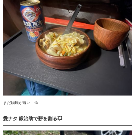
まだ鍋底が遠い…💦
愛ナタ 鍛治助で薪を割る💥