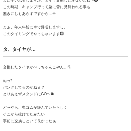
まだ早い気もしますが、タイヤ交換しとかないとね〜🛞
この時期、キャンプ行って急に雪に見舞われる事も…
無きにしもあらずですから…⛄️
まぁ、年末年始に車で帰省しますし、
このタイミングでやっちゃいます🛞
タ、タイヤが…
交換したタイヤがぺっちゃんこやん…💦
ぬっ⁈
パンクしてるのかねぇ？
とりあえずスタンドにGO〜⛽️
ど〜やら、虫ゴムが緩んでいたらしく
そこから抜けてたみたい
事前に交換しといて良かったぁ