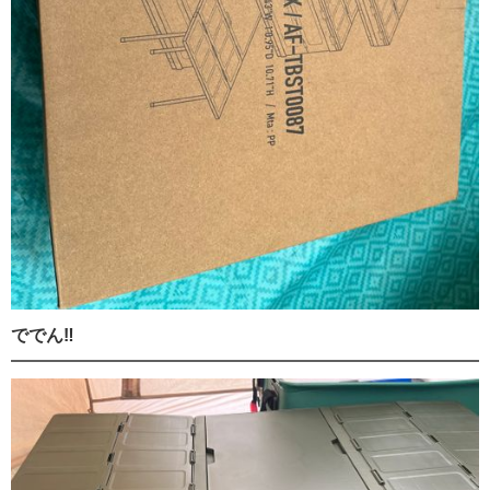
ででん‼︎