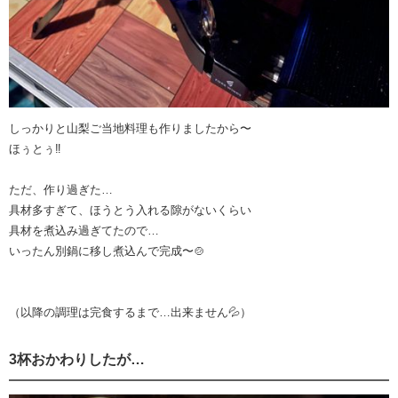
しっかりと山梨ご当地料理も作りましたから〜
ほぅとぅ‼︎
ただ、作り過ぎた…
具材多すぎて、ほうとう入れる隙がないくらい
具材を煮込み過ぎてたので…
いったん別鍋に移し煮込んで完成〜🍲
（以降の調理は完食するまで…出来ません💦）
3杯おかわりしたが…