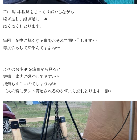
常に薪2本程度をじっくり燃やしながら
継ぎ足し、継ぎ足し…🔥
ぬくぬくしとります。
毎回、夜中に無くなる事をおそれて買い足しますが…
毎度余らして帰るんですよね〜
よそのお宅🏕️を遠目から見ると
結構、盛大に燃やしてますから…
消費もすごいのでしょうね💦
（火の粉にテント貫通されるのを何より恐れとります…😱）