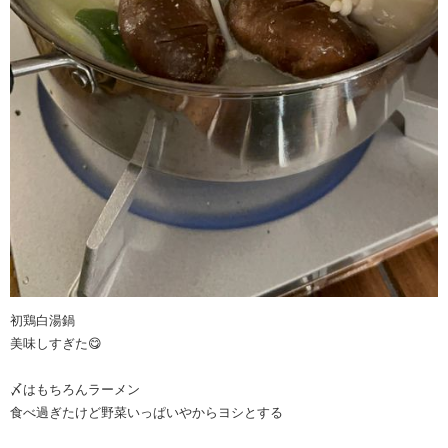
初鶏白湯鍋
美味しすぎた😋
〆はもちろんラーメン
食べ過ぎたけど野菜いっぱいやからヨシとする