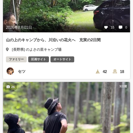
2026年8月01日
15
0
山の上のキャンプから、川沿いの花火へ 充実の2日間
[長野県] のよさの里キャンプ場
ファミリー
区画サイト
オートサイト
セツ
42
18
3日前
26