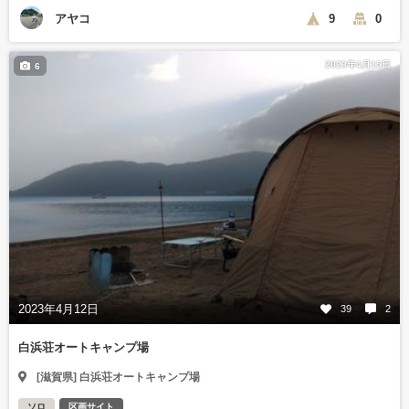
アヤコ
9
0
2023年4月15日
6
2023年4月12日
39
2
白浜荘オートキャンプ場
[滋賀県] 白浜荘オートキャンプ場
ソロ
区画サイト