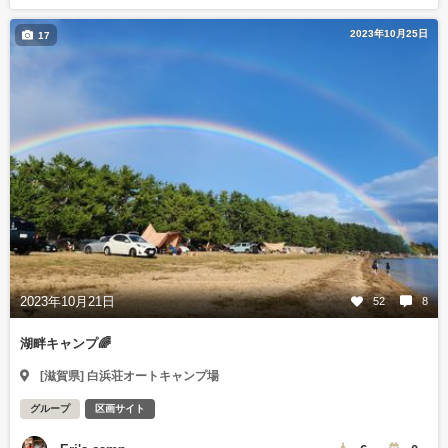
2023年10月25日
17
2023年10月21日
52
8
湖畔キャンプ🌈
[滋賀県] 白浜荘オートキャンプ場
グループ
区画サイト