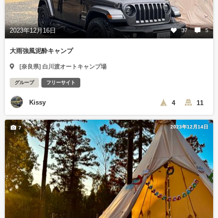
2023年12月16日
37
5
大雨強風泥酔キャンプ
[奈良県] 白川渡オートキャンプ場
グループ
フリーサイト
Kissy
4
11
2023年12月14日
7