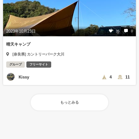
2023年10月23日
35
0
晴天キャンプ
[奈良県] カントリーパーク大川
グループ
フリーサイト
Kissy
4
11
もっとみる