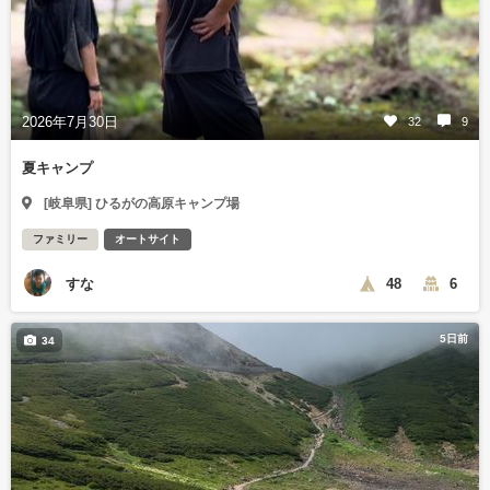
2026年7月30日
32
9
夏キャンプ
[岐阜県] ひるがの高原キャンプ場
ファミリー
オートサイト
すな
48
6
5日前
34