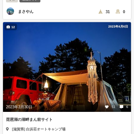
まさやん
31
0
2023年4月6日
12
2023年3月30日
51
6
琵琶湖の湖畔まん前サイト
[滋賀県] 白浜荘オートキャンプ場