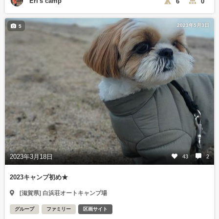
Eri's camp
6
0
2023年5月3日
5
2023年3月18日
43
2
2023キャンプ初め★
[滋賀県] 白浜荘オートキャンプ場
グループ
ファミリー
区画サイト