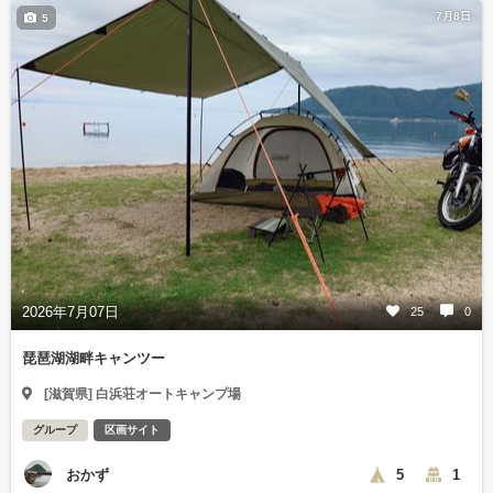
7月8日
5
2026年7月07日
25
0
琵琶湖湖畔キャンツー
[滋賀県] 白浜荘オートキャンプ場
グループ
区画サイト
おかず
5
1