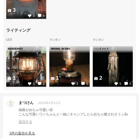
3
3
0
ライティング
LED
ランタン
ランタン
BAREBONES
MINIMAL WORKS
ハンドメイド
1
1
2
5
2
3
0
5
0
まつけん
2023年4月11日
相棒がめちゃ可愛い😍
こんな可愛いワンちゃんと一緒にキャンプしたらめちゃ癒されそうッ👍
返信する
1件の返信を見る