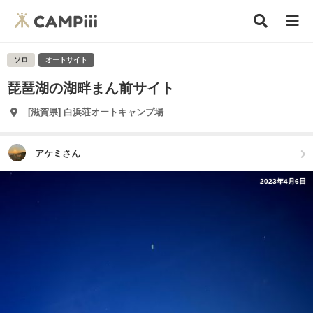
ソロ
オートサイト
琵琶湖の湖畔まん前サイト
[滋賀県] 白浜荘オートキャンプ場
アケミさん
2023年4月6日