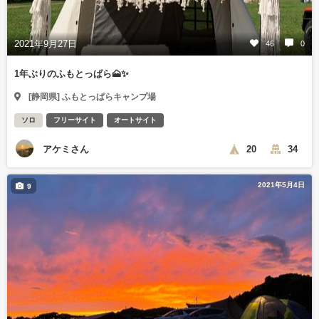
2021年9月27日
46
0
1年ぶりのふもとっぱら🗻✨
[静岡県] ふもとっぱらキャンプ場
ソロ
フリーサイト
オートサイト
アケミさん
20
34
2021年5月4日
9