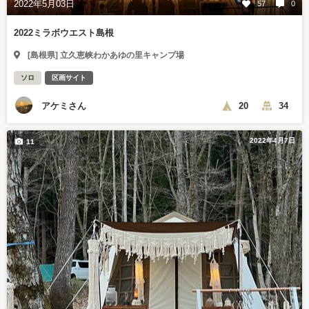
2022年5月03日
57
0
2022ミラボウエスト島根
[島根県] 立久恵峡わかあゆの里キャンプ場
ソロ
区画サイト
アケミさん
20
34
2022年4月7日
11