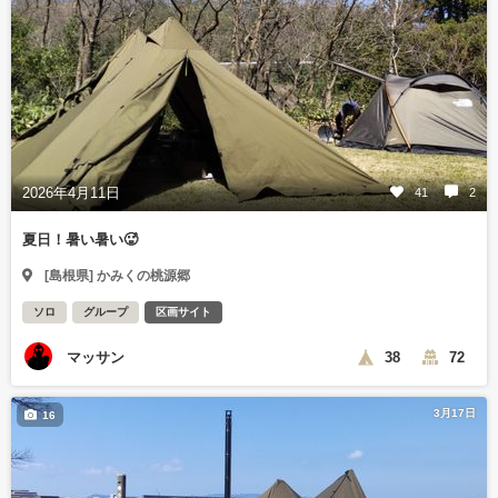
2026年4月11日
41
2
夏日！暑い暑い🥵
[島根県] かみくの桃源郷
ソロ
グループ
区画サイト
マッサン
38
72
3月17日
16