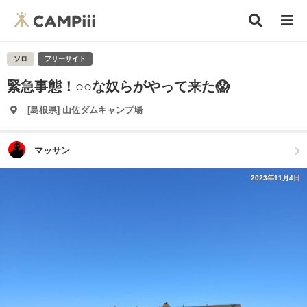
ソロ
フリーサイト
緊急事態！○○な奴らがやって来た😱
[島根県] 山佐ダムキャンプ場
マッサン
2023年11月4日