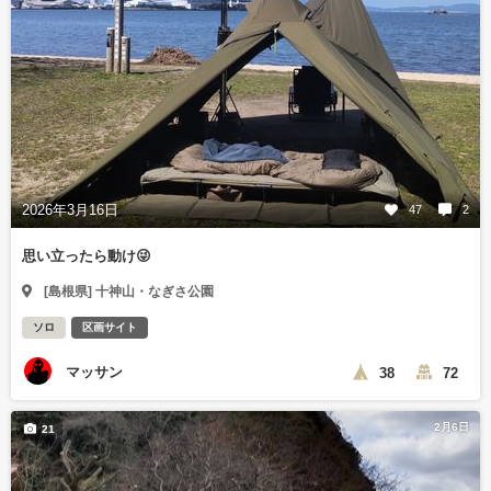
2026年3月16日
47
2
思い立ったら動け😜
[島根県] 十神山・なぎさ公園
ソロ
区画サイト
マッサン
38
72
2月6日
21