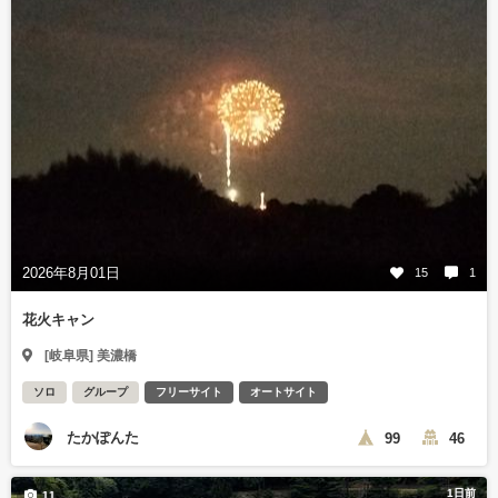
2026年8月01日
15
1
花火キャン
[岐阜県] 美濃橋
ソロ
グループ
フリーサイト
オートサイト
たかぽんた
99
46
1日前
11