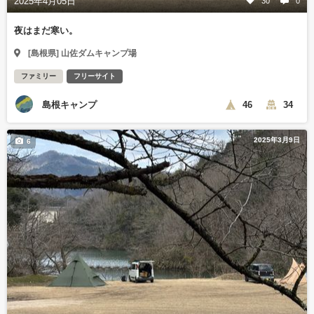
2025年4月05日
30
0
夜はまだ寒い。
[島根県] 山佐ダムキャンプ場
ファミリー
フリーサイト
島根キャンプ
46
34
2025年3月9日
6