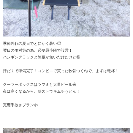
季節外れの夏日でとにかく暑い🥵
翌日の雨対策の為、必要最小限で設営！
ハンギングラックと陣幕が無いだけだけど🤪
汗だくで準備完了！コンビニで買った軟骨つくねで、まずは乾杯！
クーラーボックスはツマミと大量ビール🤩
夜は寒くなるから、薪ストでキムチうどん！
完璧手抜きプラン👍