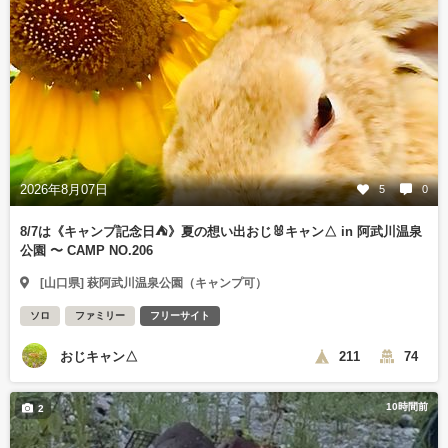
2026年8月07日
5
0
8/7は《キャンプ記念日⛺️》夏の想い出おじ🐰キャン△ in 阿武川温泉
公園 〜 CAMP NO.206
[山口県] 萩阿武川温泉公園（キャンプ可）
ソロ
ファミリー
フリーサイト
おじキャン△
211
74
10時間前
2