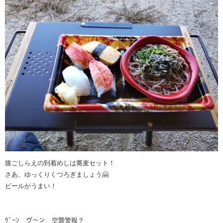
腹ごしらえの到着めしは蕎麦セット！
さあ、ゆっくりくつろぎましょう🤗
ビールがうまい！
ｳﾞ~ﾝ ヴ〜ン 空襲警報？