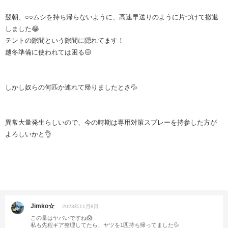
翌朝、○○ムシを持ち帰らないように、高速早送りのように片づけて撤退
しました😂
テントの隙間という隙間に隠れてます！
越冬準備に使われては困る😖
しかし奴らの何匹か連れて帰りましたとさ💦
異常大量発生らしいので、今の時期は専用対策スプレーを持参した方が
よろしいかと👌
Jimko☆
2023年11月8日
この量はヤバいですね😱
私も先程ギア整理してたら、ヤツを1匹持ち帰ってました💦