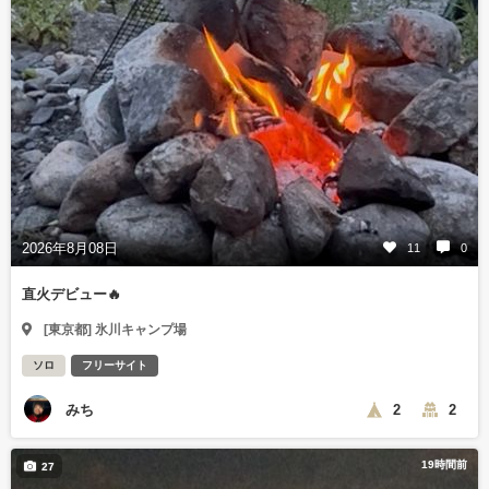
2026年8月08日
11
0
直火デビュー🔥
[東京都] 氷川キャンプ場
ソロ
フリーサイト
みち
2
2
19時間前
27