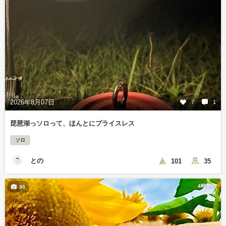
2026年8月07日
7
1
琵琶湖っソロって、ほんとにプライスレス
ソロ
との
101
35
4時間前
30