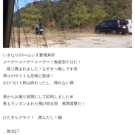
いきなりの○○ムシ大量飛来🤣
メーデーメーデーメーデー！無差別テロだ！
…取り囲まれました！なすすべ無しです😵
周りのサイトも悲鳴と怒涛！
かけつけ１杯は終わったし…帰れない😅
昼からお籠り状態にして応戦しました🚨
夜もランタンまわり飛び回る😵 夜間攻撃だ！
ひたすらクサイ！ 踏んだし！😱
…敗北🏳️