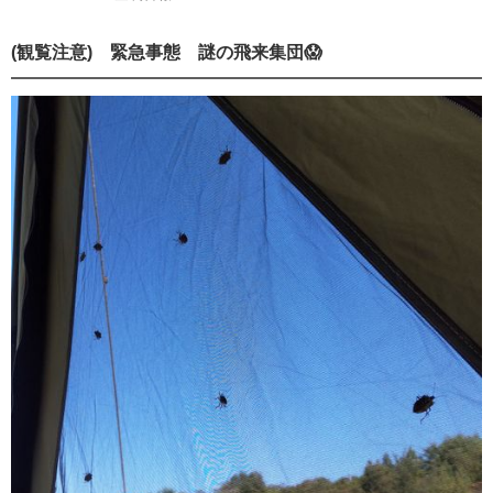
(観覧注意) 緊急事態 謎の飛来集団😱