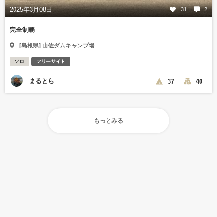
2025年3月08日
31
2
完全制覇
[島根県] 山佐ダムキャンプ場
ソロ
フリーサイト
まるとら
37
40
もっとみる