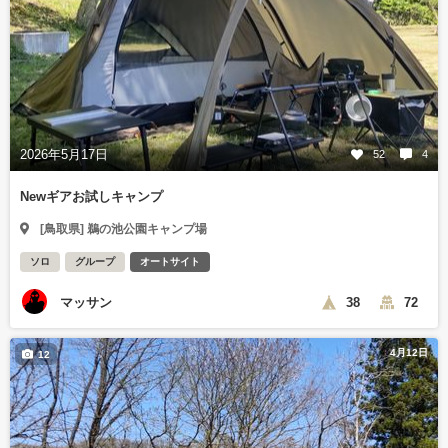
2026年5月17日
52
4
Newギアお試しキャンプ
[鳥取県] 鵜の池公園キャンプ場
ソロ
グループ
オートサイト
マッサン
38
72
4月12日
12