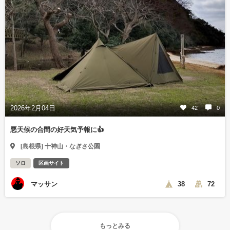
2026年2月04日
42
0
悪天候の合間の好天気予報に👍
[島根県] 十神山・なぎさ公園
ソロ
区画サイト
マッサン
38
72
もっとみる