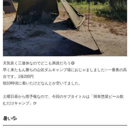
天気良く三連休なのでどこも満員だろう😅
早く来たもん勝ちの山佐ダムキャンプ場におじゃましました✨一番奥の高
台です。1張200円
朝10時頃に着いたけどなんとか空いてました。
土曜日昼から雨予報なので、今回のサブタイトルは「簡単惣菜ビール飲
むだけキャンプ」🍺
暑い💦