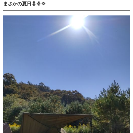
まさかの夏日🌞🌞🌞