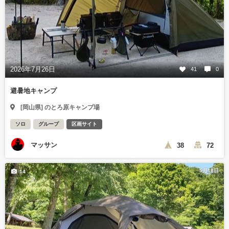
2026年7月26日
41
0
避暑地キャンプ
[岡山県] のとろ原キャンプ場
ソロ
グループ
区画サイト
マッサン
38
72
5月18日
14