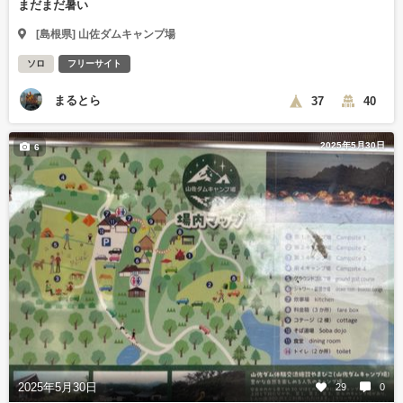
まだまだ暑い
[島根県] 山佐ダムキャンプ場
ソロ
フリーサイト
まるとら
37
40
2025年5月30日
6
2025年5月30日
29
0