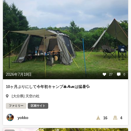
2026年7月19日
27
0
10ヶ月ぶりにして今年初キャンプ🎄⛺🚙は猛暑💦
[大分県] 天空の杜
ファミリー
区画サイト
yokko
16
4