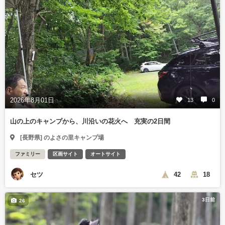
2026年8月01日
13
0
山の上のキャンプから、川沿いの花火へ 充実の2日間
[長野県] のよさの里キャンプ場
ファミリー
区画サイト
オートサイト
セツ
42
18
3日前
26