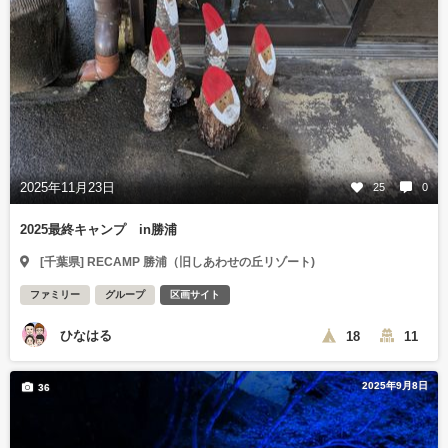
2025年11月23日
25
0
2025最終キャンプ in勝浦
[千葉県] RECAMP 勝浦（旧しあわせの丘リゾート)
ファミリー
グループ
区画サイト
ひなはる
18
11
2025年9月8日
36