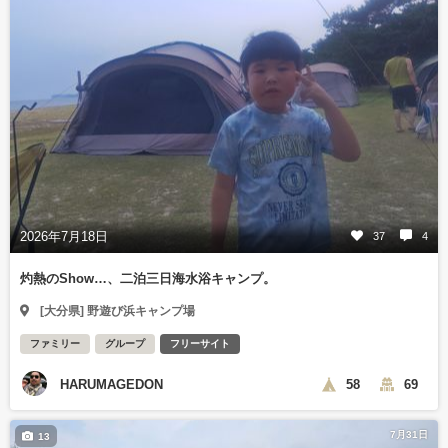
2026年7月18日
37
4
灼熱のShow…、二泊三日海水浴キャンプ。
[大分県] 野遊び浜キャンプ場
ファミリー
グループ
フリーサイト
HARUMAGEDON
58
69
7月31日
13