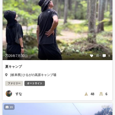
2026年7月30日
30
9
夏キャンプ
[岐阜県] ひるがの高原キャンプ場
ファミリー
オートサイト
すな
48
6
8月1日
39