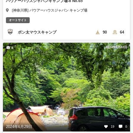
バウアーハウスジャパンキャンプ場-8 No.65
[神奈川県] バウアーハウスジャパン キャンプ場
オートサイト
ポン太マウスキャンプ
90
64
2024年8月22日
4
2024年6月29日
19
0