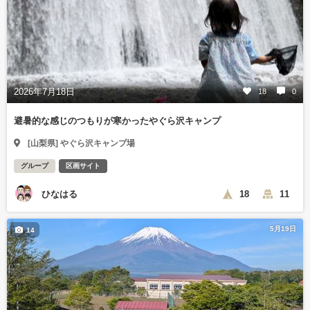
2026年7月18日
18
0
避暑的な感じのつもりが寒かったやぐら沢キャンプ
[山梨県] やぐら沢キャンプ場
グループ
区画サイト
ひなはる
18
11
5月19日
14