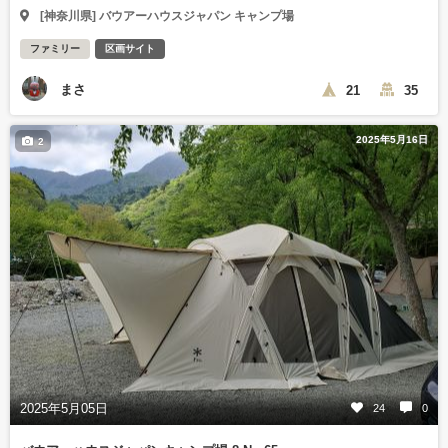
[神奈川県] バウアーハウスジャパン キャンプ場
ファミリー
区画サイト
まさ
21
35
2025年5月16日
2
2025年5月05日
24
0