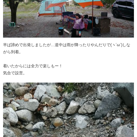
半ば諦めで出発しましたが…道中は雨が降ったりやんだりで(ヽ´ω`)しな
がら到着。
着いたからには全力で楽しもー！
気合で設営。