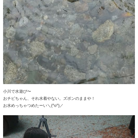
小川で水遊び〜
おチビちゃん、それ水着やない。ズボンのままや！
お水めっちゃつめたーい＼(^o^)／