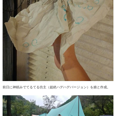
前日に神頼みでてるてる坊主（超絶ハデハデバージョン）を娘と作成。