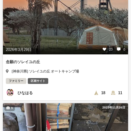
2026年3月29日
23
0
念願のソレイユの丘
[神奈川県] ソレイユの丘 オートキャンプ場
ファミリー
区画サイト
ひなはる
18
11
2025年11月26日
9