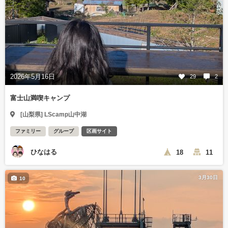
2026年5月16日
29
2
富士山満喫キャンプ
[山梨県] LScamp山中湖
ファミリー
グループ
区画サイト
ひなはる
18
11
3月30日
10