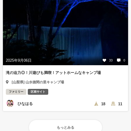
2025年9月06日
33
0
滝の迫力◎！川遊びも満喫！アットホームなキャンプ場
[山梨県] 山水徳間の里キャンプ場
ファミリー
区画サイト
ひなはる
18
11
もっとみる