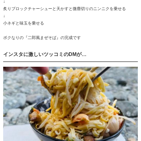
↓
炙りブロックチャーシューと天かすと微塵切りのニンニクを乗せる
↓
小ネギと味玉を乗せる
ボクなりの『二郎風まぜそば』の完成です
インスタに激しいツッコミのDMが…