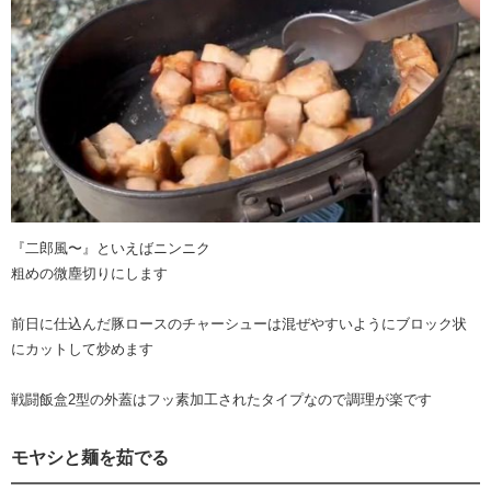
『二郎風〜』といえばニンニク
粗めの微塵切りにします
前日に仕込んだ豚ロースのチャーシューは混ぜやすいようにブロック状
にカットして炒めます
戦闘飯盒2型の外蓋はフッ素加工されたタイプなので調理が楽です
モヤシと麺を茹でる