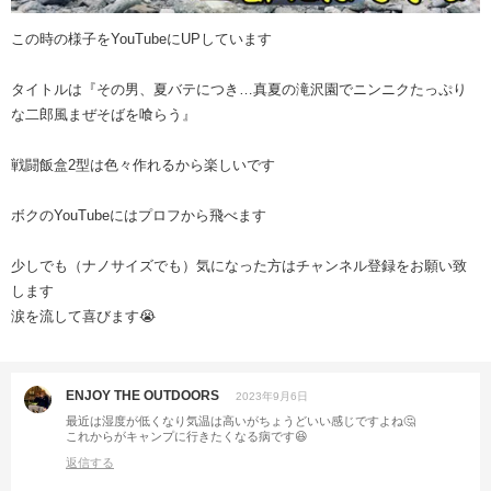
この時の様子をYouTubeにUPしています
タイトルは『その男、夏バテにつき…真夏の滝沢園でニンニクたっぷり
な二郎風まぜそばを喰らう』
戦闘飯盒2型は色々作れるから楽しいです
ボクのYouTubeにはプロフから飛べます
少しでも（ナノサイズでも）気になった方はチャンネル登録をお願い致
します
涙を流して喜びます😭
ENJOY THE OUTDOORS
2023年9月6日
最近は湿度が低くなり気温は高いがちょうどいい感じですよね🤔
これからがキャンプに行きたくなる病です😆
返信する