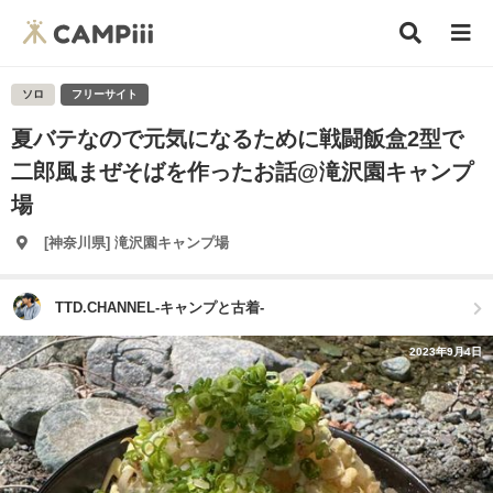
ソロ
フリーサイト
夏バテなので元気になるために戦闘飯盒2型で
二郎風まぜそばを作ったお話@滝沢園キャンプ
場
[神奈川県] 滝沢園キャンプ場
TTD.CHANNEL-キャンプと古着-
2023年9月4日