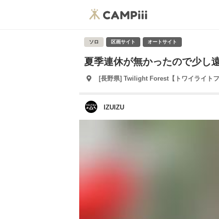
ソロ
区画サイト
オートサイト
夏季連休が無かったので少し遠出 
[長野県] Twilight Forest【トワイラ
IZUIZU