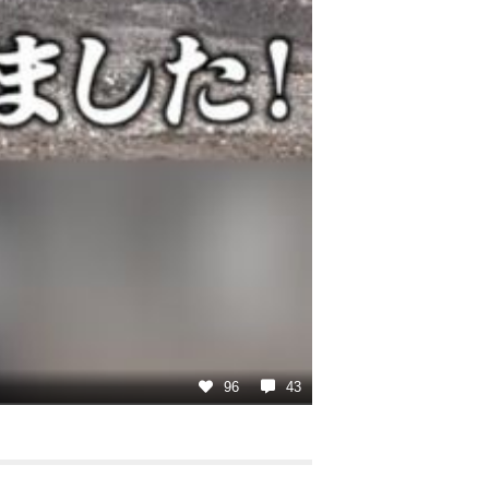
96
43