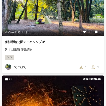
2022年11月05日
40
2
服部緑地公園デイキャンプ🏕
[大阪府] 服部緑地
ソロ
でこぽん
1
1
2022年10月24日
12