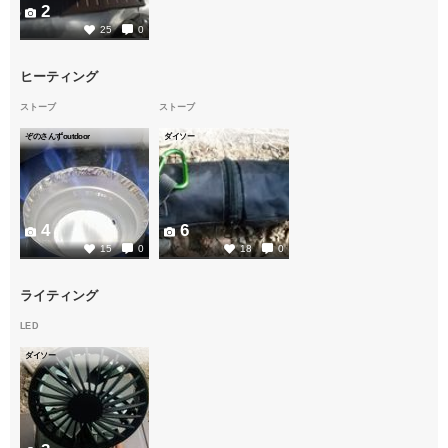
2
25
0
ヒーティング
ストーブ
ストーブ
ぞのさんずoutdoor
ダイソー
4
6
15
0
18
0
ライティング
LED
ダイソー