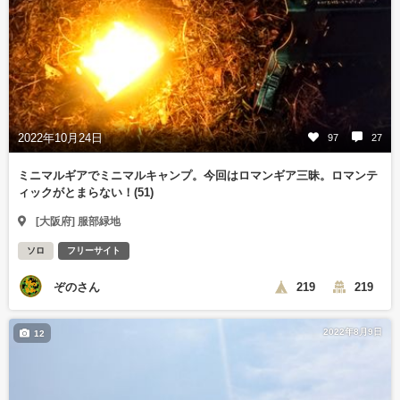
2022年10月24日
97
27
ミニマルギアでミニマルキャンプ。今回はロマンギア三昧。ロマンテ
ィックがとまらない！(51)
[大阪府] 服部緑地
ソロ
フリーサイト
ぞのさん
219
219
2022年8月9日
12