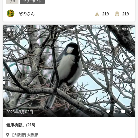
ソロ
フリーサイト
ぞのさん
219
219
3月2日
13
2026年3月02日
47
12
健康祈願。(218)
[大阪府] 大阪府