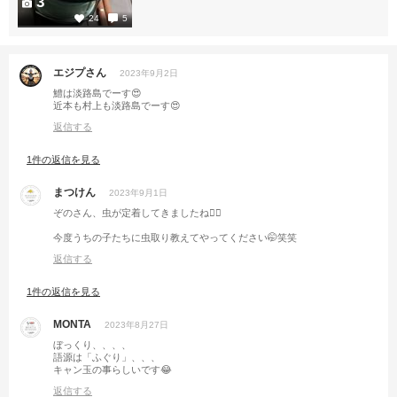
3
24
5
エジプさん
2023年9月2日
鱧は淡路島でーす😍
近本も村上も淡路島でーす😍
返信する
1件の返信を見る
まつけん
2023年9月1日
ぞのさん、虫が定着してきましたね🙋‍♂️
今度うちの子たちに虫取り教えてやってください🤭笑笑
返信する
1件の返信を見る
MONTA
2023年8月27日
ぼっくり、、、、
語源は「ふぐり」、、、
キャン玉の事らしいです😂
返信する