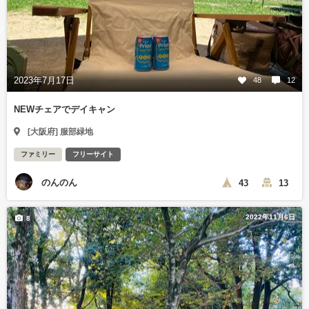
2023年7月17日
48
12
NEWチェアでデイキャン
[大阪府] 服部緑地
ファミリー
フリーサイト
のんのん
43
13
2022年11月6日
8