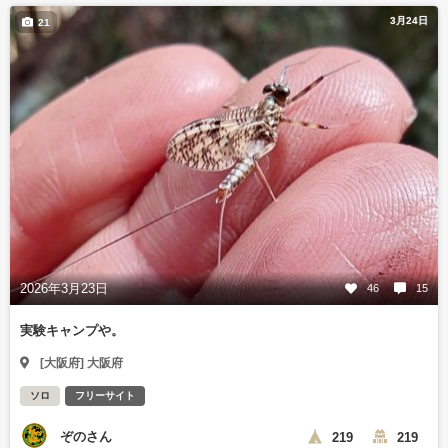
3月24日
21
2026年3月23日
46
15
実験キャンプや。
[大阪府] 大阪府
ソロ
フリーサイト
ぞのさん
219
219