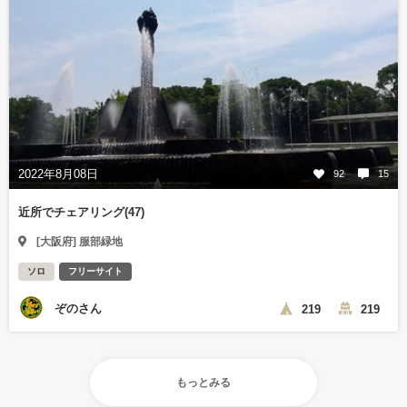
2022年8月08日
92
15
近所でチェアリング(47)
[大阪府] 服部緑地
ソロ
フリーサイト
ぞのさん
219
219
もっとみる