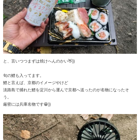
と、言いつつまずは焼けへんのかい👋))
旬の鱧も入ってます。
鱧と言えば、京都のイメージやけど
淡路島で捕れた鱧を淀川から運んで京都へ送ったのが名物になったそ
う。
厳密には兵庫名物です😁))