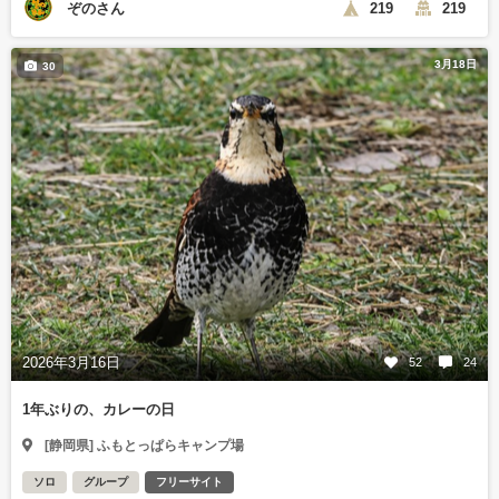
ぞのさん
219
219
3月18日
30
2026年3月16日
52
24
1年ぶりの、カレーの日
[静岡県] ふもとっぱらキャンプ場
ソロ
グループ
フリーサイト