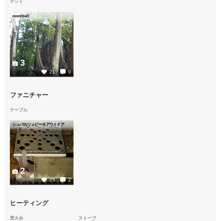
テント
mont-bell
3
21
0
ファニチャー
テーブル
シュバルツェビーネアウトドア
2
25
2
ヒーティング
焚火台
ストーブ