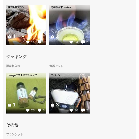
株式会社プラン
ぞのさんずoutdoor
1
3
11
0
24
2
クッキング
調味料入れ
食器セット
orangeアウトドアショップ
コバーン
1
3
23
0
30
2
その他
ブランケット