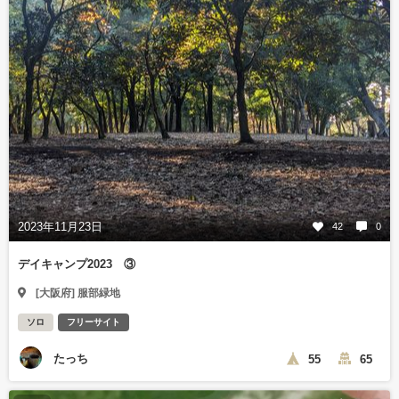
2023年11月23日
42
0
デイキャンプ2023 ③
[大阪府] 服部緑地
ソロ
フリーサイト
たっち
55
65