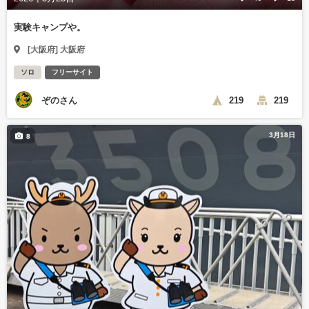
実験キャンプや。
[大阪府] 大阪府
ソロ
フリーサイト
ぞのさん
219
219
3月18日
8