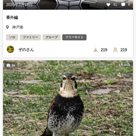
2026年3月18日
41
8
番外編
神戸港
ソロ
ファミリー
グループ
フリーサイト
ぞのさん
219
219
3月18日
30