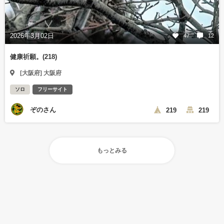
2026年3月02日
47
12
健康祈願。(218)
[大阪府] 大阪府
ソロ
フリーサイト
ぞのさん
219
219
もっとみる