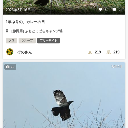
2026年3月16日
52
24
1年ぶりの、カレーの日
[静岡県] ふもとっぱらキャンプ場
ソロ
グループ
フリーサイト
ぞのさん
219
219
3月10日
25