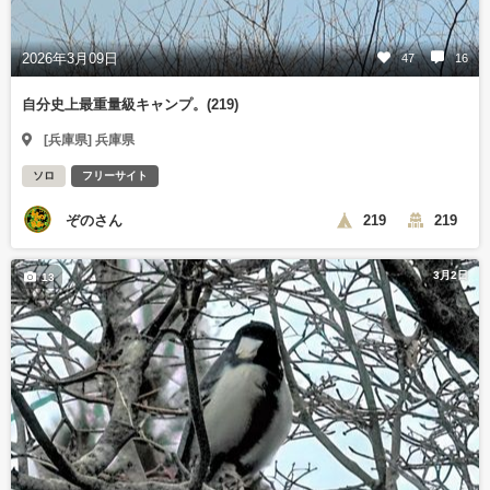
2026年3月09日
47
16
自分史上最重量級キャンプ。(219)
[兵庫県] 兵庫県
ソロ
フリーサイト
ぞのさん
219
219
3月2日
13