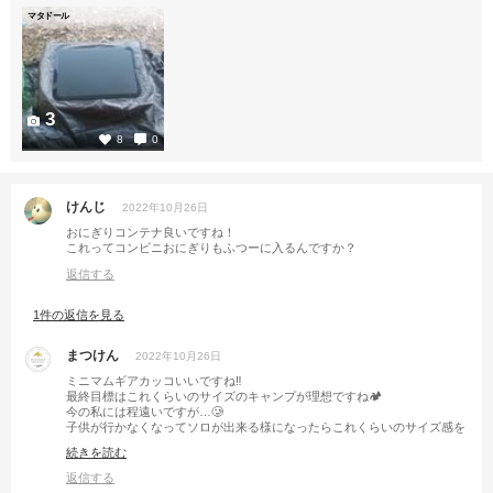
マタドール
3
8
0
けんじ
2022年10月26日
おにぎりコンテナ良いですね！
これってコンビニおにぎりもふつーに入るんですか？
返信する
1件の返信を見る
まつけん
2022年10月26日
ミニマムギアカッコいいですね‼️
最終目標はこれくらいのサイズのキャンプが理想ですね🏕
今の私には程遠いですが…🥲
子供が行かなくなってソロが出来る様になったらこれくらいのサイズ感を
目指しますッ👍
続きを読む
返信する