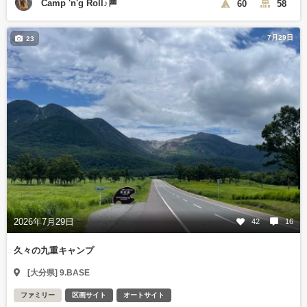
Camp 'n'g Roll♪🏁
60
58
7月29日
23
2026年7月29日
42
16
久々の九重キャンプ
[大分県] 9.BASE
ファミリー
区画サイト
オートサイト