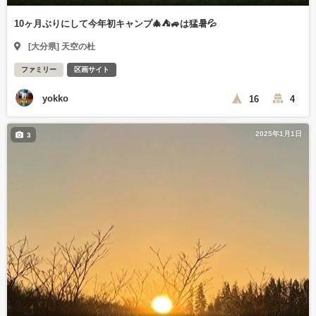
10ヶ月ぶりにして今年初キャンプ🎄⛺🚙は猛暑💦
[大分県] 天空の杜
ファミリー
区画サイト
yokko
16
4
2025年1月1日
3