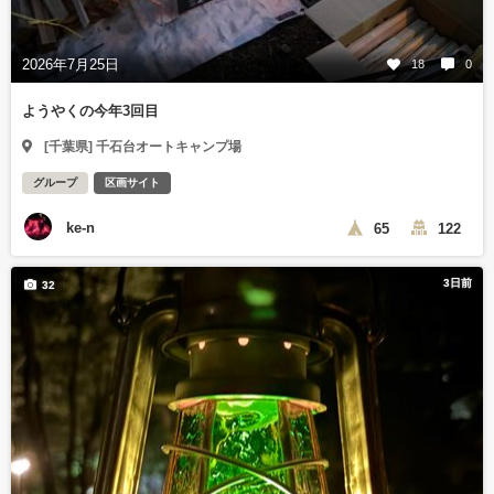
2026年7月25日
18
0
ようやくの今年3回目
[千葉県] 千石台オートキャンプ場
グループ
区画サイト
ke-n
65
122
3日前
32