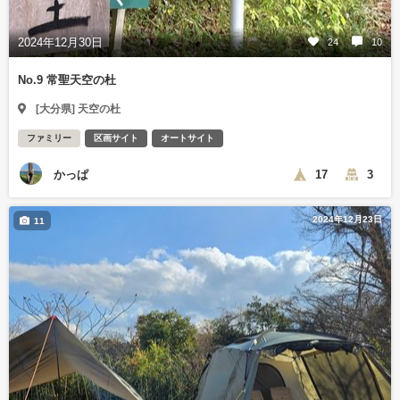
2024年12月30日
24
10
No.9 常聖天空の杜
[大分県] 天空の杜
ファミリー
区画サイト
オートサイト
かっぱ
17
3
2024年12月23日
11