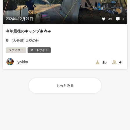
2024年12月21日
39
4
今年最後のキャンプ🎄⛺🚙
[大分県] 天空の杜
ファミリー
オートサイト
yokko
16
4
もっとみる