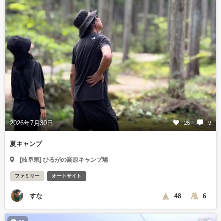
2026年7月30日
26
9
夏キャンプ
[岐阜県] ひるがの高原キャンプ場
ファミリー
オートサイト
すな
48
6
5日前