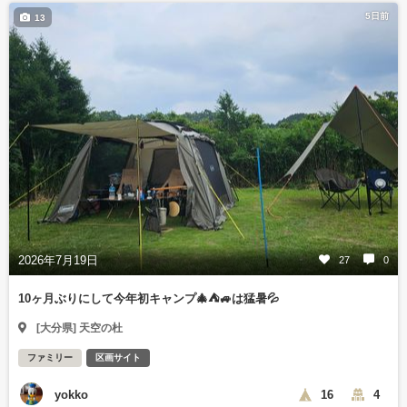
5日前
13
2026年7月19日
27
0
10ヶ月ぶりにして今年初キャンプ🎄⛺🚙は猛暑💦
[大分県] 天空の杜
ファミリー
区画サイト
yokko
16
4