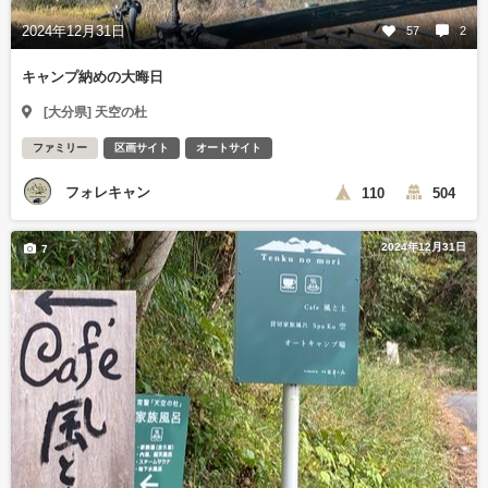
2024年12月31日
57
2
キャンプ納めの大晦日
[大分県] 天空の杜
ファミリー
区画サイト
オートサイト
フォレキャン
110
504
2024年12月31日
7