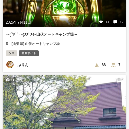
2026年7月11日
41
17
～(´∀｀～)ｽｽﾞｽｨｰ山伏オートキャンプ場～
[山梨県] 山伏オートキャンプ場
ソロ
区画サイト
ぷりん
88
7
3日前
14