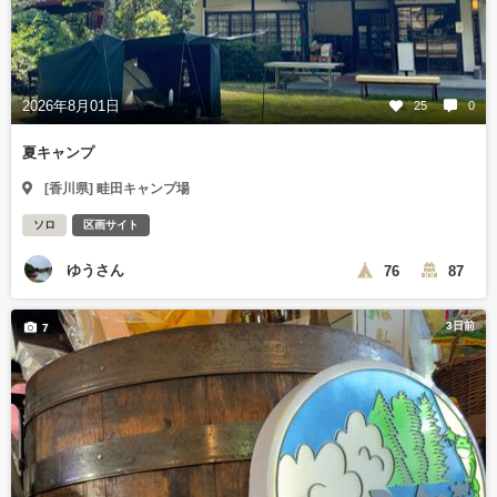
2026年8月01日
25
0
夏キャンプ
[香川県] 畦田キャンプ場
ソロ
区画サイト
ゆうさん
76
87
3日前
7