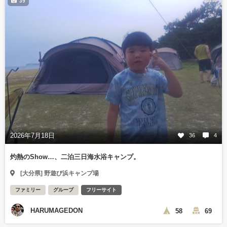
39
2026年7月18日
36
4
灼熱のShow…、二泊三日海水浴キャンプ。
[大分県] 野遊び浜キャンプ場
ファミリー
グループ
フリーサイト
HARUMAGEDON
58
69