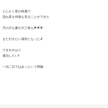
とにかく星が綺麗で
流れ星を何個も見ることができた
天の川も夏の大三角も🌟🌟🌟
また行きたい場所になった🎵
できれやはり
連泊したい❗
一泊二日ではあっという間😱