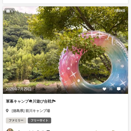
7月29日
9
2026年7月29日
31
0
軍幕キャンプ🪖川遊び合戦🏞️
[徳島県] 前川キャンプ場
ファミリー
フリーサイト