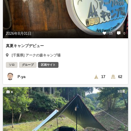
2026年8月01日
15
0
真夏キャンプデビュー
[千葉県] アークの森キャンプ場
ソロ
グループ
区画サイト
P-ya
17
62
3日前
8