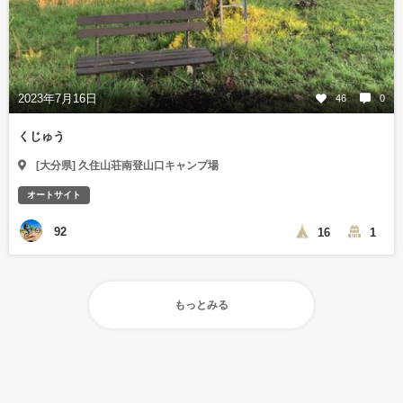
2023年7月16日
46
0
くじゅう
[大分県] 久住山荘南登山口キャンプ場
オートサイト
92
16
1
もっとみる