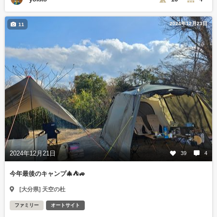
2024年12月23日
11
2024年12月21日
39
4
今年最後のキャンプ🎄⛺🚙
[大分県] 天空の杜
ファミリー
オートサイト