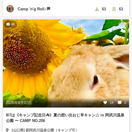
Camp 'n'g Roll♪🏁
61
61
1日前
30
2026年8月07日
18
0
8/7は《キャンプ記念日⛺️》夏の想い出おじ🐰キャン△ in 阿武川温泉
公園 〜 CAMP NO.206
[山口県] 萩阿武川温泉公園（キャンプ可）