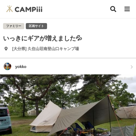
ファミリー
区画サイト
いっきにギアが増えました💦
[大分県] 久住山荘南登山口キャンプ場
yokko
2023年8月10日