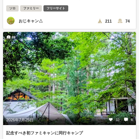
ソロ
ファミリー
フリーサイト
おじキャン△
211
74
2日前
26
2026年7月25日
33
6
記念すべき初ファミキャンに同行キャンプ