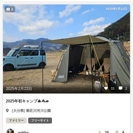
2025年3月12日
8
2025年2月22日
33
2
2025年初キャンプ🎄⛺🚙
[大分県] 番匠川河川公園
ファミリー
フリーサイト
yokko
16
4