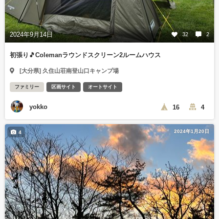
2024年9月14日
32
2
初張り🎵Colemanラウンドスクリーン2ルームハウス
[大分県] 久住山荘南登山口キャンプ場
ファミリー
区画サイト
オートサイト
yokko
16
4
2024年1月20日
4