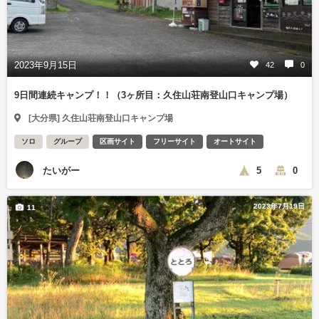
2023年9月15日
42
0
9日間連続キャンプ！！（3ヶ所目：久住山荘南登山口キャンプ場）
[大分県] 久住山荘南登山口キャンプ場
ソロ
グループ
区画サイト
フリーサイト
オートサイト
たいがー
5
0
2023年7月19日
11