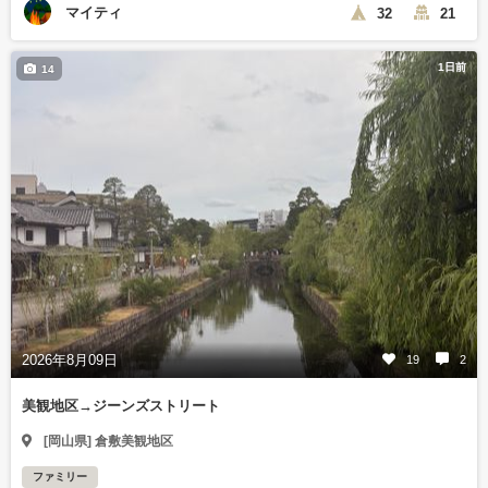
マイティ
32
21
1日前
14
2026年8月09日
19
2
美観地区→ジーンズストリート
[岡山県] 倉敷美観地区
ファミリー