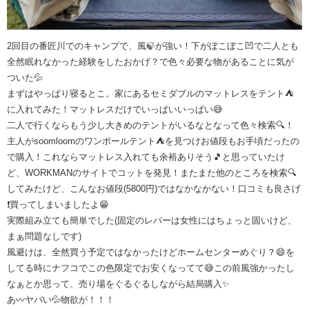
2回目の番匠川でのキャンプで、風🍃が強い！下がぼこぼこ凹で二人とも
全然眠れなかった経験をしたおかげ？で色々必要な物があることに気が
ついた💦
まずはやっぱり寝るとこ。家にあるセミダブルのマットレスをテント⛺
に入れてみた！マットレスだけでいっぱいいっぱい😅
二人で行くならもう少し大きめのテントがいるなとなって色々検索🔍！
主人がsoomloomのワンポールテント⛺を見つけお値段もお手頃だったの
で購入！これならマットレス入れても余裕ありそう🎵と思っていたけ
ど、WORKMANのサイトでコットを発見！またまた他のところを検索🔍
してみたけど、こんなお値段(5800円)ではなかなかない！口コミも良さげ
❗買ってしまいましたよ😁
実際組み立ても簡単でした(固定のレバーは女性にはちょっと固いけど、
まぁ問題なしです)
風避けは、全然買う予定ではなかったけどホームセンターめぐり？😄を
してる時にナフコでこの色限定でお安くなってて😅この前風強かったし
なぁとか思って、売り場をぐるぐるしながら結局購入✨
あ〰️ヤバい💦物欲が！！！