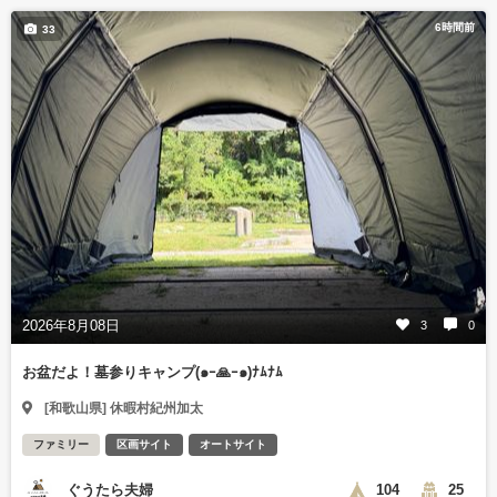
6時間前
33
2026年8月08日
3
0
お盆だよ！墓参りキャンプ(๑ｰ🙏ｰ๑)ﾅﾑﾅﾑ
[和歌山県] 休暇村紀州加太
ファミリー
区画サイト
オートサイト
ぐうたら夫婦
104
25