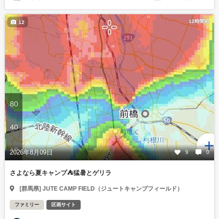
12時間前
12
2026年8月09日
9
0
さよなら夏キャンプ⛺️猛暑とゲリラ
[群馬県] JUTE CAMP FIELD（ジュートキャンプフィールド）
ファミリー
区画サイト