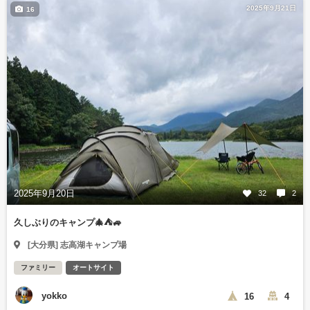
2025年9月21日
16
2025年9月20日
32
2
久しぶりのキャンプ🎄⛺🚙
[大分県] 志高湖キャンプ場
ファミリー
オートサイト
yokko
16
4