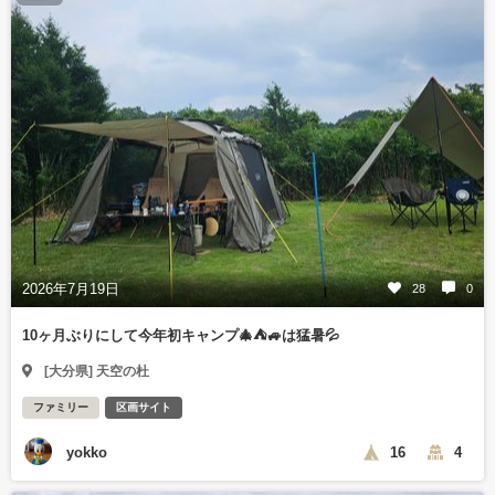
2026年7月19日
28
0
10ヶ月ぶりにして今年初キャンプ🎄⛺🚙は猛暑💦
[大分県] 天空の杜
ファミリー
区画サイト
yokko
16
4