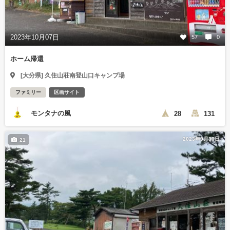
2023年10月07日
57
0
ホーム帰還
[大分県] 久住山荘南登山口キャンプ場
ファミリー
区画サイト
モンタナの風
28
131
2023年9月30日
21