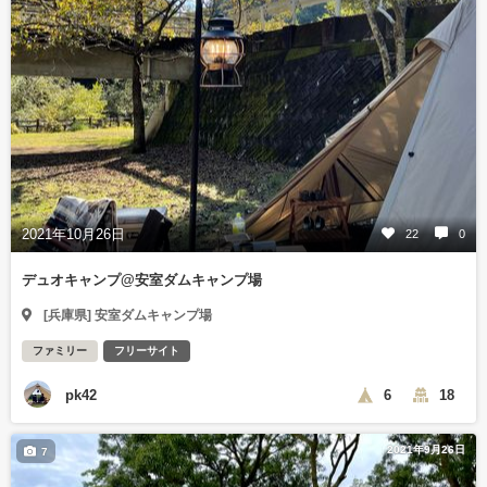
2021年10月26日
22
0
デュオキャンプ@安室ダムキャンプ場
[兵庫県] 安室ダムキャンプ場
ファミリー
フリーサイト
pk42
6
18
2021年9月26日
7