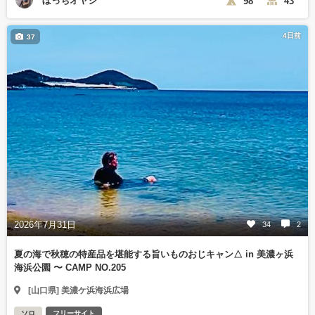
ぼっちオヤジ
98
43
4日前
37
2026年7月31日
34
2
夏の海で秋穂の特産品を堪能する旨いものおじキャン△ in 美濃ヶ浜
海浜公園 〜 CAMP NO.205
[山口県] 美濃ケ浜海浜広場
ソロ
フリーサイト