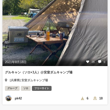
2021年9月18日
28
0
グルキャン（ソロ×3人）@安室ダムキャンプ場
[兵庫県] 安室ダムキャンプ場
グループ
ソロ
フリーサイト
pk42
6
18