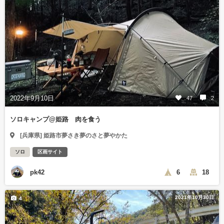
2022年9月10日
47
2
ソロキャンプ@姫路 肉を食う
[兵庫県] 姫路市夢さき夢のさと夢やかた
ソロ
区画サイト
pk42
6
18
2021年10月30日
4