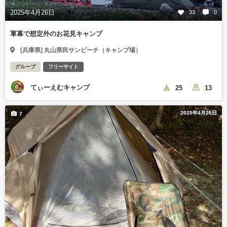
2025年4月26日
33
0
軍幕で想定外のお花見キャンプ
[兵庫県] 丸山県民サンビーチ（キャンプ場）
グループ
フリーサイト
てぃーえむキャンプ
25
13
2025年4月26日
7