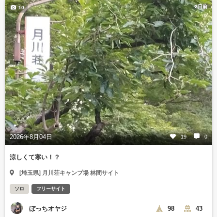
2日前
10
2026年8月04日
19
0
涼しくて寒い！？
[埼玉県] 月川荘キャンプ場 林間サイト
ソロ
フリーサイト
ぼっちオヤジ
98
43