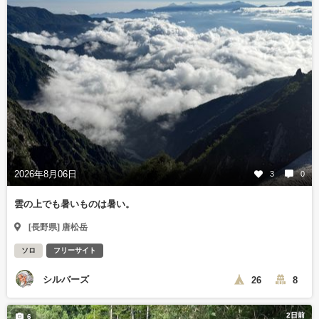
2026年8月06日
3
0
雲の上でも暑いものは暑い。
[長野県] 唐松岳
ソロ
フリーサイト
シルバーズ
26
8
2日前
6