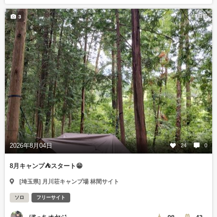
3日前
3
2026年8月04日
24
0
8月キャンプ⛺️スタート😁
[埼玉県] 月川荘キャンプ場 林間サイト
ソロ
フリーサイト