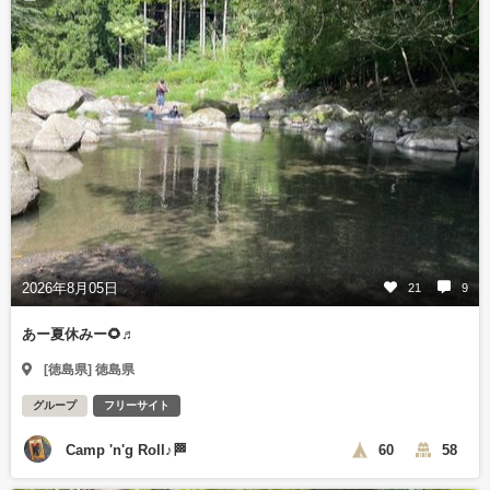
2026年8月05日
21
9
あー夏休みー🌻♬
[徳島県] 徳島県
グループ
フリーサイト
Camp 'n'g Roll♪🏁
60
58