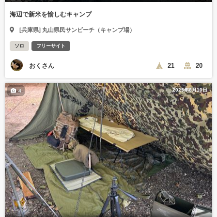
海辺で新米を愉しむキャンプ
[兵庫県] 丸山県民サンビーチ（キャンプ場）
ソロ
フリーサイト
おくさん
21
20
2025年8月10日
4