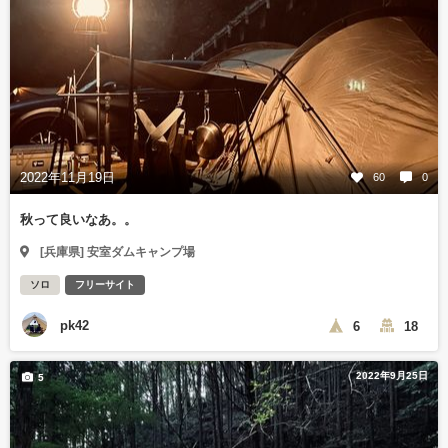
2022年11月19日
60
0
秋って良いなあ。。
[兵庫県] 安室ダムキャンプ場
ソロ
フリーサイト
pk42
6
18
2022年9月25日
5