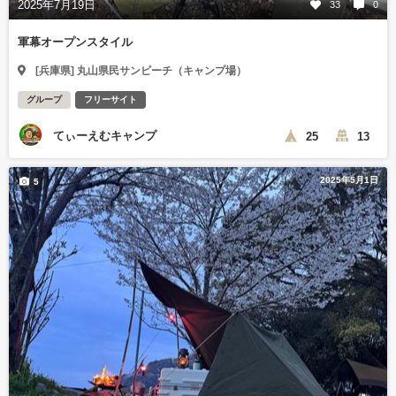
2025年7月19日
33
0
軍幕オープンスタイル
[兵庫県] 丸山県民サンビーチ（キャンプ場）
グループ
フリーサイト
てぃーえむキャンプ
25
13
2025年5月1日
5