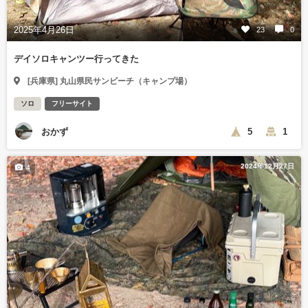
2025年4月26日
23
0
デイソロキャンツー行ってきた
[兵庫県] 丸山県民サンビーチ（キャンプ場）
ソロ
フリーサイト
おかず
5
1
2024年12月27日
4