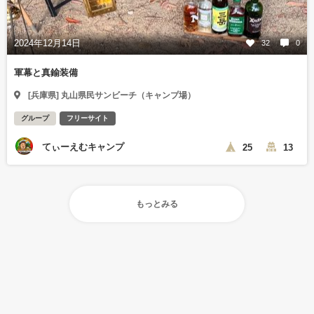
2024年12月14日
32
0
軍幕と真鍮装備
[兵庫県] 丸山県民サンビーチ（キャンプ場）
グループ
フリーサイト
てぃーえむキャンプ
25
13
もっとみる