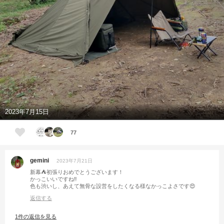
2023年7月15日
77
gemini
2023年7月21日
新幕⛺️初張りおめでとうございます！
かっこいいですね‼️
色も渋いし、あえて無骨な設営をしたくなる様なかっこよさです😍
返信する
1件の返信を見る