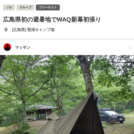
ソロ
グループ
フリーサイト
広島県初の避暑地でWAQ新幕初張り
[広島県] 聖湖キャンプ場
マッサン