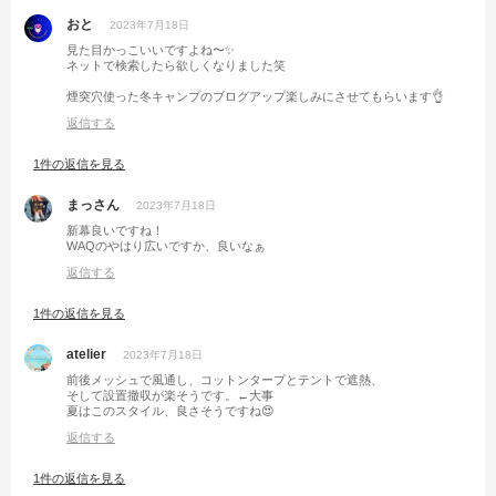
おと
2023年7月18日
見た目かっこいいですよね〜✨
ネットで検索したら欲しくなりました笑
煙突穴使った冬キャンプのブログアップ楽しみにさせてもらいます👌
返信する
1件の返信を見る
まっさん
2023年7月18日
新幕良いですね！
WAQのやはり広いですか、良いなぁ
返信する
1件の返信を見る
atelier
2023年7月18日
前後メッシュで風通し、コットンタープとテントで遮熱、
そして設置撤収が楽そうです。←大事
夏はこのスタイル、良さそうですね😍
返信する
1件の返信を見る