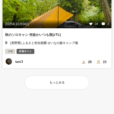
2025年10月04日
28
2
秋のソロキャン 何故かいつも雨(≧∇≦)
[長野県] ふるさと村自然園 せいなの森キャンプ場
ソロ
区画サイト
tani3
28
15
もっとみる