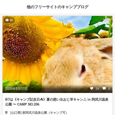
他のフリーサイトのキャンプブログ
1日前
30
2026年8月07日
14
0
8/7は《キャンプ記念日⛺️》夏の想い出おじ🐰キャン△ in 阿武川温泉
公園 〜 CAMP NO.206
[山口県] 萩阿武川温泉公園（キャンプ可）