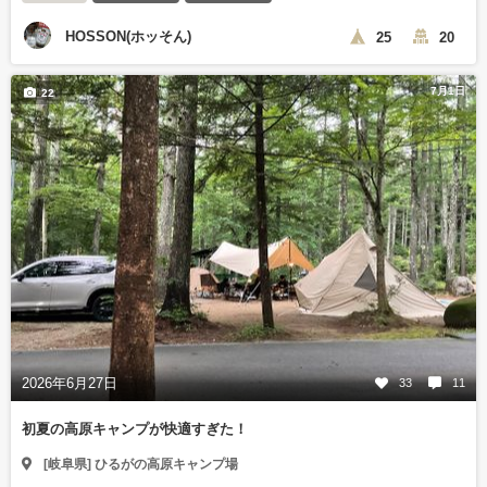
HOSSON(ホッそん)
25
20
7月1日
22
2026年6月27日
33
11
初夏の高原キャンプが快適すぎた！
[岐阜県] ひるがの高原キャンプ場