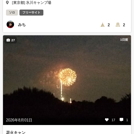
[東京都] 氷川キャンプ場
ソロ
フリーサイト
みち
2
2
1日前
27
2026年8月01日
17
1
花火キャン