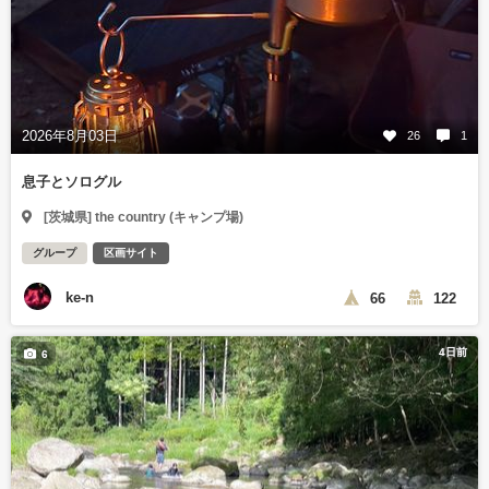
2026年8月03日
26
1
息子とソログル
[茨城県] the country (キャンプ場)
グループ
区画サイト
ke-n
66
122
4日前
6