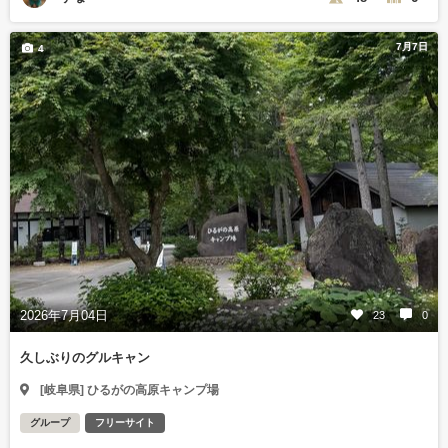
7月7日
4
2026年7月04日
23
0
久しぶりのグルキャン
[岐阜県] ひるがの高原キャンプ場
グループ
フリーサイト