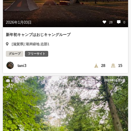
2026年1月03日
28
0
新年初キャンプはおじキャングループ
[滋賀県] 湖岸緑地 志那1
グループ
フリーサイト
tani3
28
15
2025年10月5日
6