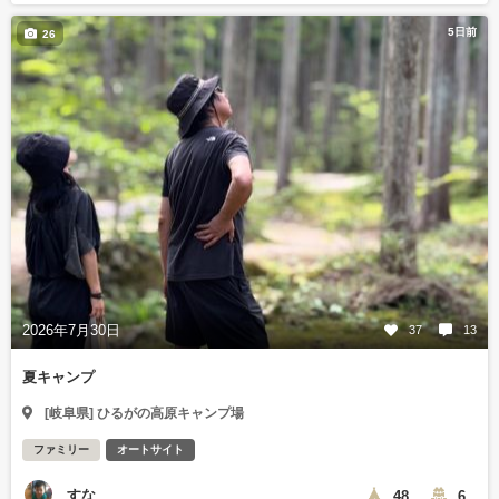
5日前
26
2026年7月30日
37
13
夏キャンプ
[岐阜県] ひるがの高原キャンプ場
ファミリー
オートサイト
すな
48
6