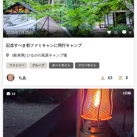
2026年7月25日
25
4
記念すべき初ファミキャンに同行キャンプ
[岐阜県] ひるがの高原キャンプ場
ファミリー
グループ
オートサイト
フリーサイト
ちあ
63
0
3日前
14