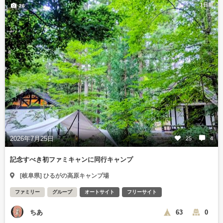
1日前
26
2026年7月25日
25
4
記念すべき初ファミキャンに同行キャンプ
[岐阜県] ひるがの高原キャンプ場
ファミリー
グループ
オートサイト
フリーサイト
ちあ
63
0