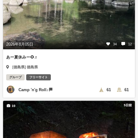
2026年8月05日
34
12
あー夏休みー🌻♬
[徳島県] 徳島県
グループ
フリーサイト
Camp 'n'g Roll♪🏁
61
61
5日前
10