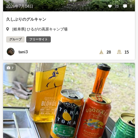
2026年7月04日
23
0
久しぶりのグルキャン
[岐阜県] ひるがの高原キャンプ場
グループ
フリーサイト
tani3
28
15
4月19日
7