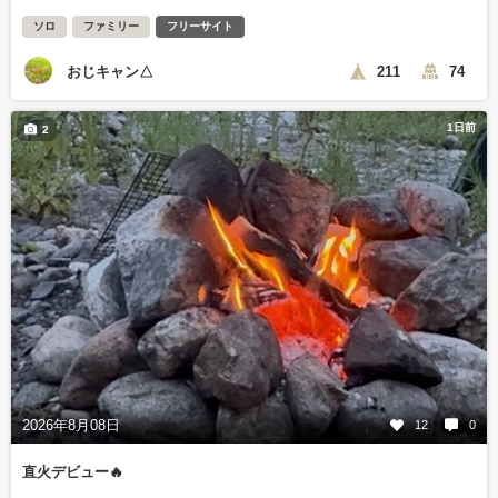
ソロ
ファミリー
フリーサイト
おじキャン△
211
74
1日前
2
2026年8月08日
12
0
直火デビュー🔥