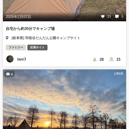
2026年2月07日
23
0
自宅から約30分でキャンプ場
[岐阜県] 羽根谷だんだん公園キャンプサイト
ファミリー
区画サイト
tani3
28
15
1月5日
4