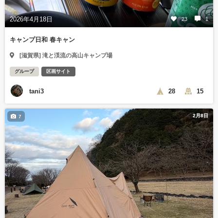
2026年4月18日
23
1
キャンプ日和 春キャン
[滋賀県] 滝と渓流の高山キャンプ場
グループ
区画サイト
tani3
28
15
2月8日
7