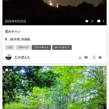
2026年8月01日
17
1
花火キャン
[岐阜県] 美濃橋
ソロ
グループ
フリーサイト
オートサイト
たかぽんた
99
46
1日前
26