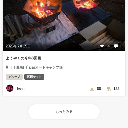
2026年7月25日
26
0
ようやくの今年3回目
[千葉県] 千石台オートキャンプ場
グループ
区画サイト
ke-n
66
122
もっとみる