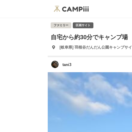
ファミリー
区画サイト
自宅から約30分でキャンプ場
[岐阜県] 羽根谷だんだん公園キャンプサ
tani3