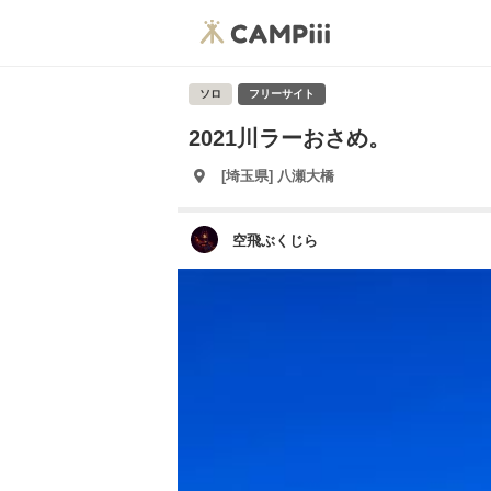
ソロ
フリーサイト
2021川ラーおさめ。
[埼玉県] 八瀬大橋
空飛ぶくじら