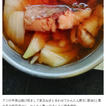
アジの半身は揚げ焼きして新玉ねぎと合わせてかんたん酢3に醤油1と鷹
の爪で南蛮漬けに かんたん酢ってほんとに簡単便利