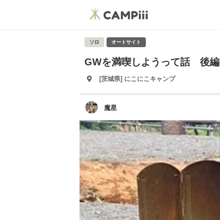
ソロ
オートサイト
GWを満喫しようって話 後編
[茨城県] にこにこキャンプ
魔星