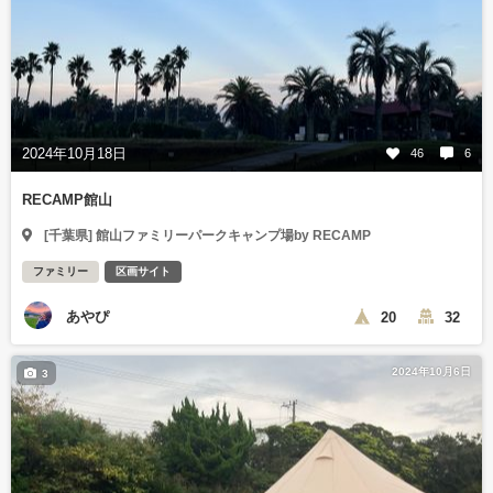
2024年10月18日
46
6
RECAMP館山
[千葉県] 館山ファミリーパークキャンプ場by RECAMP
ファミリー
区画サイト
あやぴ
20
32
2024年10月6日
3