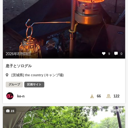
2026年8月03日
9
0
息子とソログル
[茨城県] the country (キャンプ場)
グループ
区画サイト
ke-n
66
122
12時間前
23