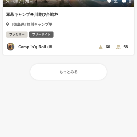
2026年7月29日
31
0
軍幕キャンプ🪖川遊び合戦🏞️
[徳島県] 前川キャンプ場
ファミリー
フリーサイト
Camp 'n'g Roll♪🏁
60
58
もっとみる