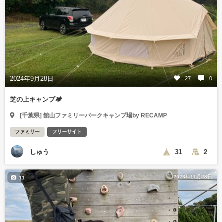
2024年9月28日
27
0
芝の上キャンプ🏕️
[千葉県] 館山ファミリーパークキャンプ場by RECAMP
ファミリー
フリーサイト
しゅう
31
2
2023年11月28日
11