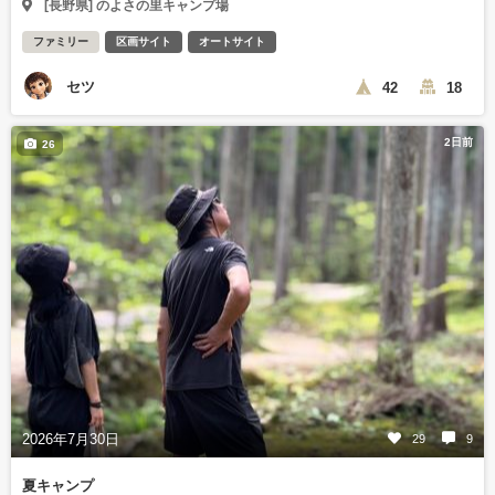
[長野県] のよさの里キャンプ場
ファミリー
区画サイト
オートサイト
セツ
42
18
2日前
26
2026年7月30日
29
9
夏キャンプ