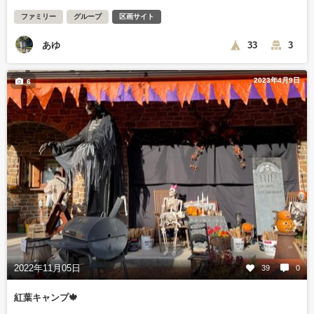
ファミリー
グループ
区画サイト
あゆ
33
3
2023年4月9日
6
2022年11月05日
39
0
紅葉キャンプ🍁