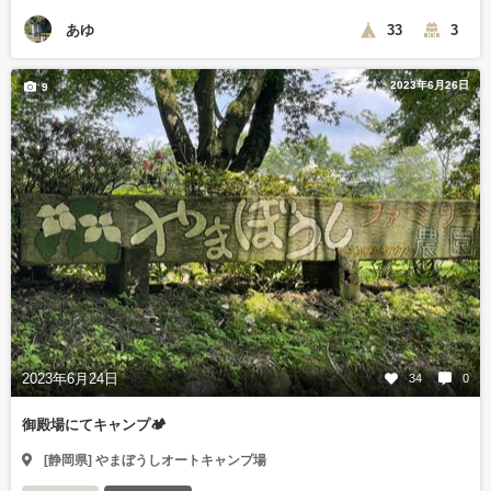
あゆ
33
3
2023年6月26日
9
2023年6月24日
34
0
御殿場にてキャンプ🏕️
[静岡県] やまぼうしオートキャンプ場