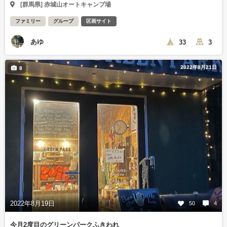
[群馬県] 赤城山オートキャンプ場
ファミリー
グループ
区画サイト
あゆ
33
3
2022年8月21日
8
2022年8月19日
50
4
今月2度目のグリーンパークふきわれ