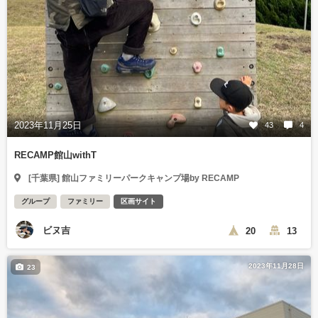
2023年11月25日
43
4
RECAMP館山withT
[千葉県] 館山ファミリーパークキャンプ場by RECAMP
グループ
ファミリー
区画サイト
ビヌ吉
20
13
2023年11月28日
23