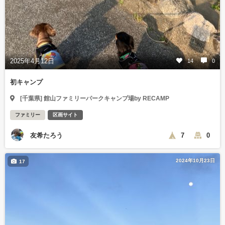
2025年4月12日
14
0
初キャンプ
[千葉県] 館山ファミリーパークキャンプ場by RECAMP
ファミリー
区画サイト
友希たろう
7
0
2024年10月23日
17