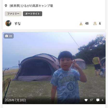
[岐阜県] ひるがの高原キャンプ場
ファミリー
オートサイト
すな
48
6
6日前
39
2026年7月18日
37
4