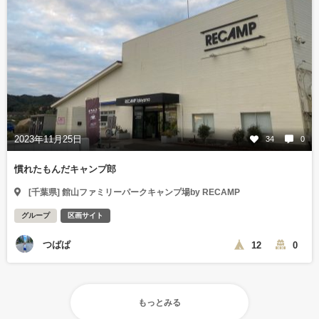
2023年11月25日
34
0
慣れたもんだキャンプ郎
[千葉県] 館山ファミリーパークキャンプ場by RECAMP
グループ
区画サイト
つばぱ
12
0
もっとみる