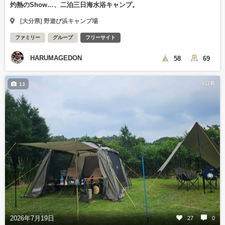
灼熱のShow…、二泊三日海水浴キャンプ。
[大分県] 野遊び浜キャンプ場
ファミリー
グループ
フリーサイト
HARUMAGEDON
58
69
6日前
13
2026年7月19日
27
0