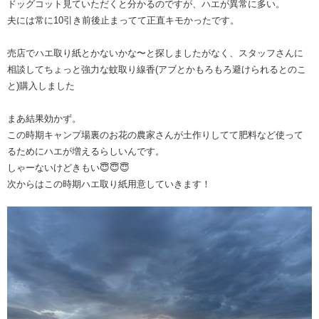
ドッグコット見ていただくと分かるのですが、ハエが異常に多い。
夫には常に10引き前後止まってて正直キモかったです。
売店でハエ取り紙とかないかな〜と探しましたがなく、スタッフさんに
相談してちょっと強力な蚊取り線香(アブとかもろもろ避けられるとのこ
と)購入しました
まあ結果効かず。
この時期キャンプ場裏のお花の農家さんが土作りしてて肥料など使って
るためにハエが増えるらしいんです。
しゃーないけどきもい😇😇😇
次からはこの時期ハエ取り紙用意していきます！