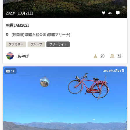
2023年10月21日
46
2
朝霧JAM2023
[静岡県] 朝霧自然公園 (朝霧アリーナ)
ファミリー
グループ
フリーサイト
あやぴ
20
32
2023年3月25日
17