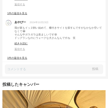
どちらも呼ばれてないですけど、おめでとうって気持ちは全力で送ってお
返信する
きます！
1件の返信を見る
おめっでと！
あやぴー
2024年10月23日
我が家もイッヌ飼い始めて、柵付きサイトを探すんですがなかなか空いて
なくて😂
そんな中ガラガラは羨ましいです🤩
ドッグランなのにウォークな犬さんなんですね 笑
改めまして、ご結婚おめでとうございます🎉
続きを読む
今後も新婚気分で色々楽しんじゃってくださいね👍
返信する
1件の返信を見る
投稿
投稿したキャンパー