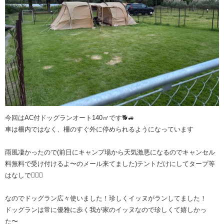
今回はAC付ドッグランオート140㎡です🐕🚙
車は柵内ではなく、柵のすぐ外に停められるようになっています
雨風凄かったので(前日にキャンプ場から天気激悪になるのでキャンセル
料無料で受け付けるよ〜のメール来てました)テントだけにしてタープ等
はなしで🙅🏻‍♀️
なのでドッグラン広々使いました！珍しくイッヌがランしてました！
ドッグランは常に優雅に歩く我が家のイッヌなので珍しくて嬉しかっ
た〜