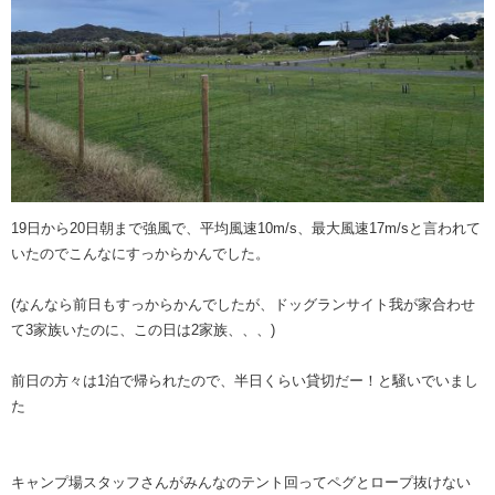
19日から20日朝まで強風で、平均風速10m/s、最大風速17m/sと言われて
いたのでこんなにすっからかんでした。
(なんなら前日もすっからかんでしたが、ドッグランサイト我が家合わせ
て3家族いたのに、この日は2家族、、、)
前日の方々は1泊で帰られたので、半日くらい貸切だー！と騒いでいまし
た
キャンプ場スタッフさんがみんなのテント回ってペグとロープ抜けない