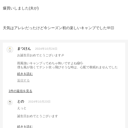
爆買いしました(夫が)
天気はアレレだったけど今シーズン初の楽しいキャンプでした🫶🏻
まつけん
2024年10月24日
お誕生日おめでとうございます🎉
雨風強いキャンプってめちゃ怖いですよね😱💦
僕も風が強くてテント吹っ飛びそうな時は、心配で夜眠れませんでした
が…Σ（ﾟдﾟlll）
続きを読む
子供たちは気にせず爆睡してました🤣💦笑笑
あやぴさんちのワンちゃんと同じで助かった記憶です🤭
返信する
それにしてもワンちゃん可愛すぎますね🙋‍♂️
1件の返信を見る
との
2024年10月23日
えっと
誕生日おめでとうございます
ご結婚おめでとうございます
続きを読む