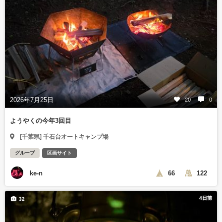
2026年7月25日
20
0
ようやくの今年3回目
[千葉県] 千石台オートキャンプ場
グループ
区画サイト
ke-n
66
122
4日前
32