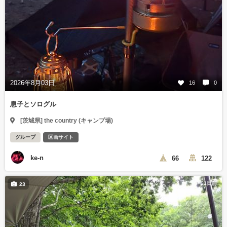
2026年8月03日
16
0
息子とソログル
[茨城県] the country (キャンプ場)
グループ
区画サイト
ke-n
66
122
1日前
23