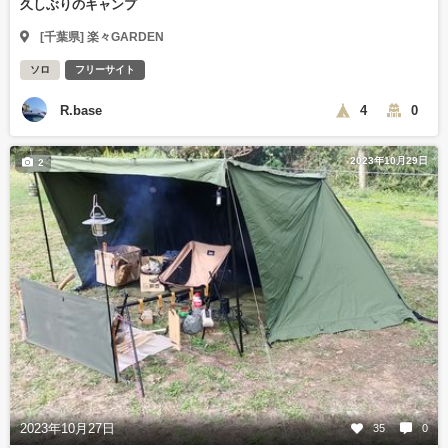
久しぶりのキャンプ
[千葉県] 楽々GARDEN
ソロ
フリーサイト
R.base
4
0
2023年10月29日
2
2023年10月27日
35
0