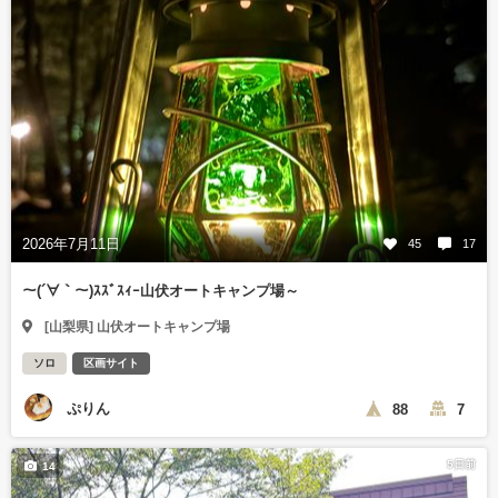
2026年7月11日
45
17
～(´∀｀～)ｽｽﾞｽｨｰ山伏オートキャンプ場～
[山梨県] 山伏オートキャンプ場
ソロ
区画サイト
ぷりん
88
7
5日前
14