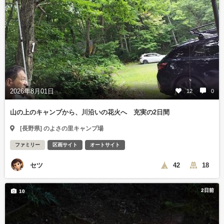
2026年8月01日
12
0
山の上のキャンプから、川沿いの花火へ 充実の2日間
[長野県] のよさの里キャンプ場
ファミリー
区画サイト
オートサイト
セツ
42
18
2日前
10