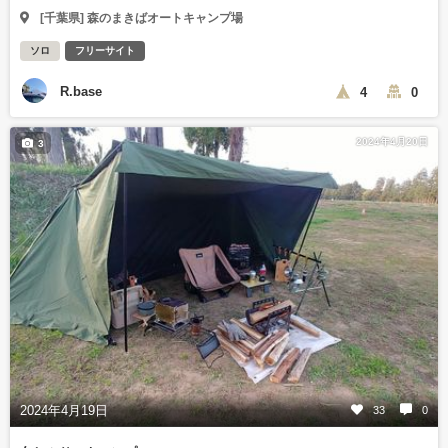
[千葉県] 森のまきばオートキャンプ場
ソロ
フリーサイト
R.base
4
0
2024年4月20日
3
2024年4月19日
33
0