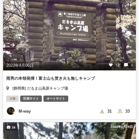
2023年4月06日
52
0
雨男の本領発揮！富士山も焚き火も無しキャンプ
[静岡県] だるま山高原キャンプ場
ソロ
区画サイト
オートサイト
M-way
31
33
2023年3月29日
16