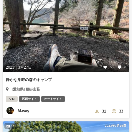
2023年3月27日
56
0
静かな湖畔の森のキャンプ
[愛知県] 腰掛山荘
ソロ
区画サイト
オートサイト
M-way
31
33
2023年3月29日
11