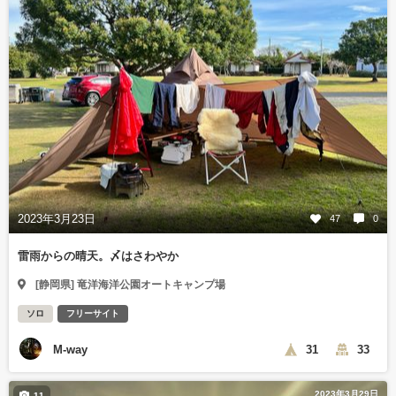
2023年3月23日
47
0
雷雨からの晴天。〆はさわやか
[静岡県] 竜洋海洋公園オートキャンプ場
ソロ
フリーサイト
M-way
31
33
2023年3月29日
11