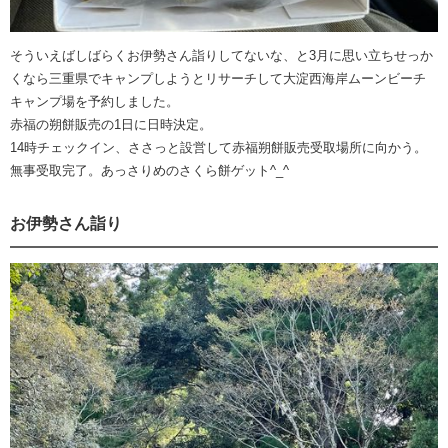
そういえばしばらくお伊勢さん詣りしてないな、と3月に思い立ちせっか
くなら三重県でキャンプしようとリサーチして大淀西海岸ムーンビーチ
キャンプ場を予約しました。
赤福の朔餅販売の1日に日時決定。
14時チェックイン、ささっと設営して赤福朔餅販売受取場所に向かう。
無事受取完了。あっさりめのさくら餅ゲット^_^
お伊勢さん詣り