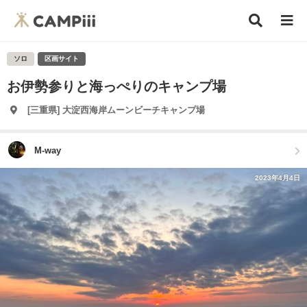
ソロ
区画サイト
お伊勢参りと海っぺりのキャンプ場
[三重県] 大淀西海岸ムーンビーチキャンプ場
M-way
2023年4月4日