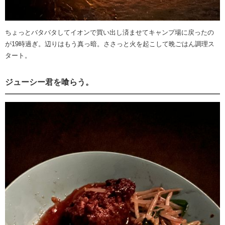
ちょっとバタバタしてイオンで買い出し済ませてキャンプ場に戻ったの
が19時過ぎ。辺りはもう真っ暗。ささっと火を起こして晩ごはん調理ス
タート。
ジューシー君を喰らう。