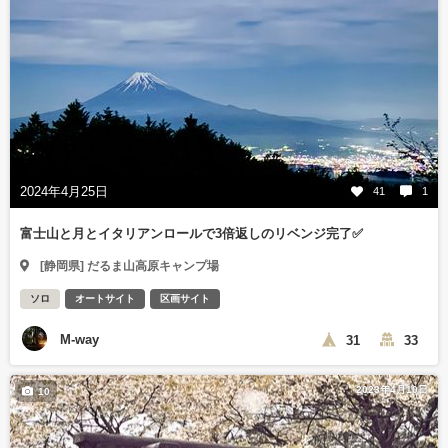
2024年4月25日
41
1
富士山と月とイタリアンロールで3倍返しのリベンジ完了✅
[静岡県] だるま山高原キャンプ場
ソロ
オートサイト
区画サイト
M-way
31
33
2023年4月10日
10