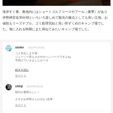
海岸すぐ裏、敷地内にはショートゴルフコースやプール（夏季）があり
伊勢神宮迄30分弱といろいろ楽しめて観光の拠点としても良い立地。お
値段もリーズナブル。ゴミ処理完結と良い所ずくめのキャンプ場でし
た。海に入れる時期にまた尋ねてみたいキャンプ場でした。
atelier
2023年4月4日
コメ失礼します😆
ジューシー君もさわやかハンバーグですよね。
半焼けでいきましたか〜☺️
お伊勢さんは浄化されますよね。さらに月暈、肉ガチャ松坂牛✨
続きを読む
開運キャンプ行きたい😊
返信する
shinji
2023年4月3日
朝日が素晴らしい！
さすがお伊勢さん(⁠≧⁠(⁠ｴ⁠)⁠≦⁠ ⁠)合掌
返信する