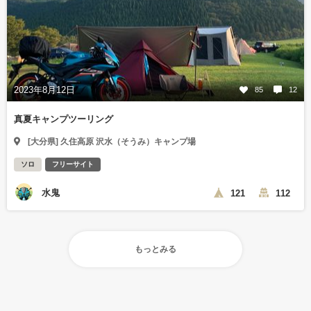
2023年8月12日
85
12
真夏キャンプツーリング
[大分県] 久住高原 沢水（そうみ）キャンプ場
ソロ
フリーサイト
水鬼
121
112
もっとみる