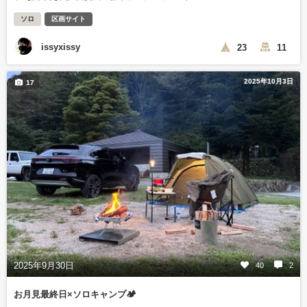
ソロ
区画サイト
issyxissy
23
11
2025年10月3日
17
2025年9月30日
40
2
お月見最終日×ソロキャンプ🏕