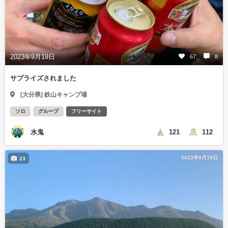
2023年9月19日
67
8
サプライズされました
[大分県] 鉄山キャンプ場
ソロ
グループ
フリーサイト
水鬼
121
112
2023年9月19日
23