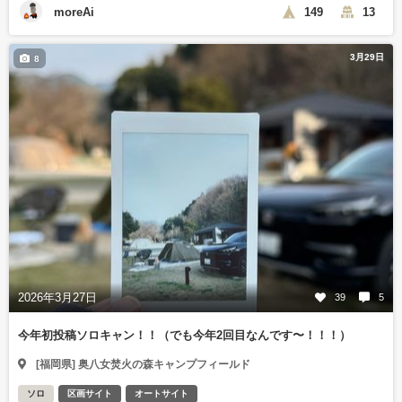
moreAi
149
13
3月29日
8
2026年3月27日
39
5
今年初投稿ソロキャン！！（でも今年2回目なんです〜！！！）
[福岡県] 奥八女焚火の森キャンプフィールド
ソロ
区画サイト
オートサイト