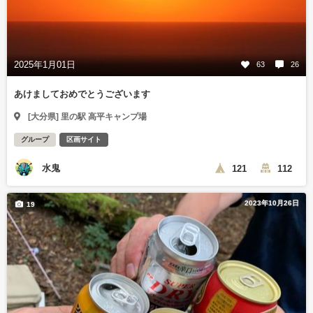
2025年1月01日
63
26
あけましておめでとうございます
[大分県] 里の駅 高平キャンプ場
グループ
区画サイト
水鬼
121
112
2023年10月26日
19