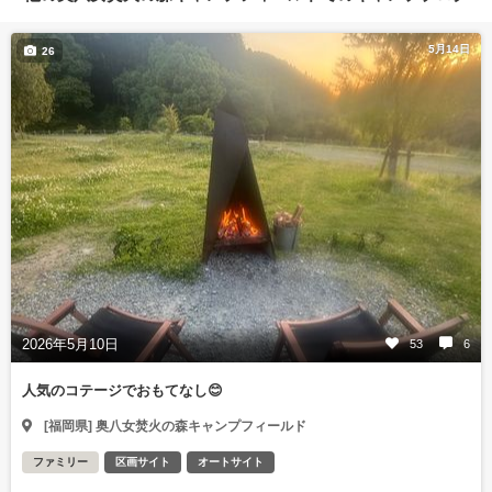
5月14日
26
2026年5月10日
53
6
人気のコテージでおもてなし😊
[福岡県] 奥八女焚火の森キャンプフィールド
ファミリー
区画サイト
オートサイト