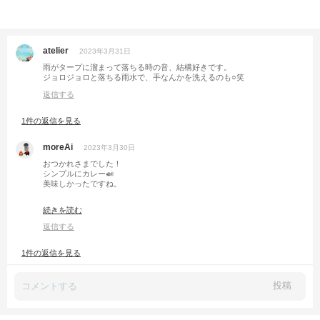
atelier
2023年3月31日
雨がタープに溜まって落ちる時の音、結構好きです。
ジョロジョロと落ちる雨水で、手なんかを洗えるのも○笑
返信する
1件の返信を見る
moreAi
2023年3月30日
おつかれさまでした！
シンプルにカレー🍛
美味しかったですね。
今度ご一緒する頃にはもうストーブいらないですね。
続きを読む
またオカルト話しましょう😀
返信する
1件の返信を見る
投稿