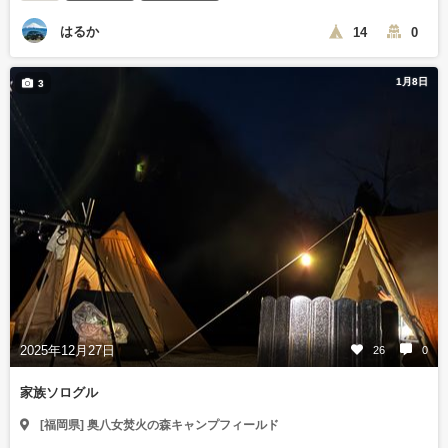
はるか
14
0
1月8日
3
2025年12月27日
26
0
家族ソログル
[福岡県] 奥八女焚火の森キャンプフィールド