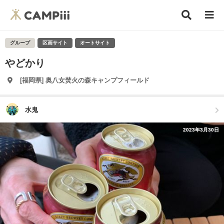
グループ
区画サイト
オートサイト
やどかり
[福岡県] 奥八女焚火の森キャンプフィールド
水鬼
2023年3月30日