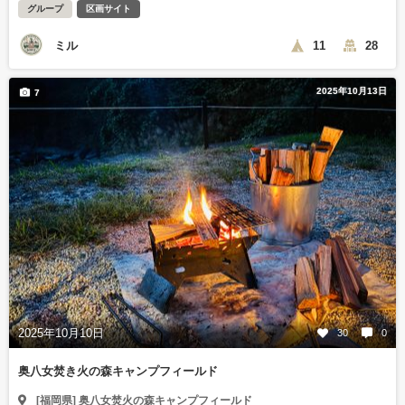
グループ
区画サイト
ミル
11
28
2025年10月13日
7
2025年10月10日
30
0
奥八女焚き火の森キャンプフィールド
[福岡県] 奥八女焚火の森キャンプフィールド