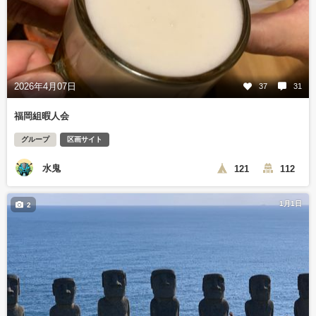
2026年4月07日
37
31
福岡組暇人会
グループ
区画サイト
水鬼
121
112
1月1日
2