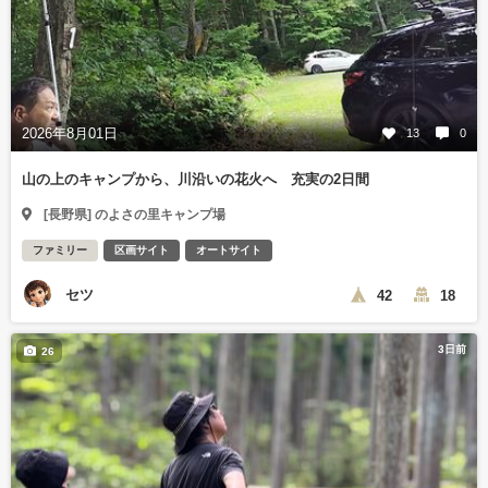
2026年8月01日
13
0
山の上のキャンプから、川沿いの花火へ 充実の2日間
[長野県] のよさの里キャンプ場
ファミリー
区画サイト
オートサイト
セツ
42
18
3日前
26