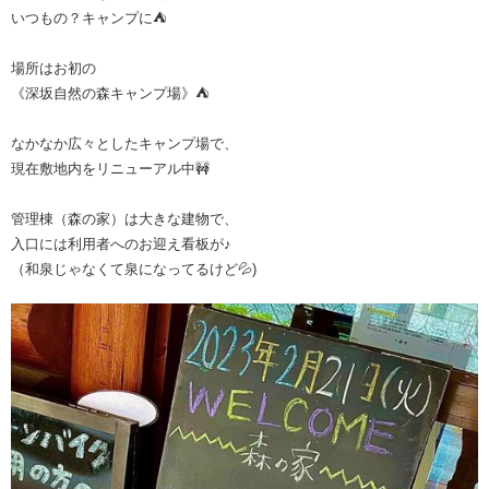
いつもの？キャンプに⛺️
場所はお初の
《深坂自然の森キャンプ場》⛺️
なかなか広々としたキャンプ場で、
現在敷地内をリニューアル中🚧
管理棟（森の家）は大きな建物で、
入口には利用者へのお迎え看板が♪
（和泉じゃなくて泉になってるけど💦)