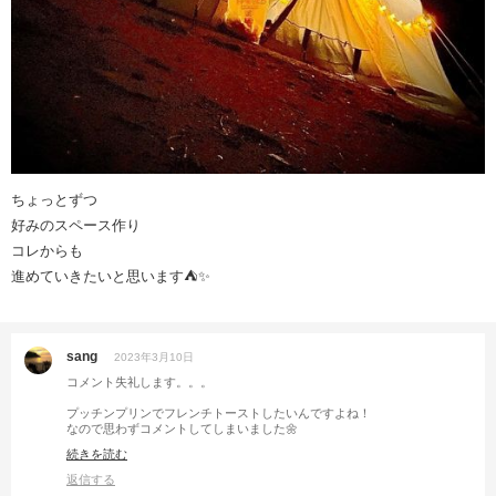
ちょっとずつ
好みのスペース作り
コレからも
進めていきたいと思います⛺️✨
sang
2023年3月10日
コメント失礼します。。。
プッチンプリンでフレンチトーストしたいんですよね！
なので思わずコメントしてしまいました🌼
続きを読む
いつも次こそ！って思いながら、
でもその前にプリン食べちゃうんですよね。。。➰
返信する