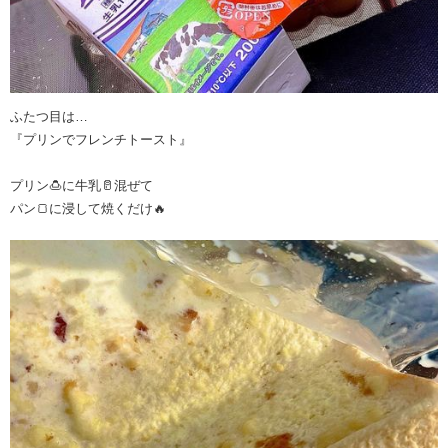
ふたつ目は…
『プリンでフレンチトースト』
プリン🍮に牛乳🥛混ぜて
パン🍞に浸して焼くだけ🔥