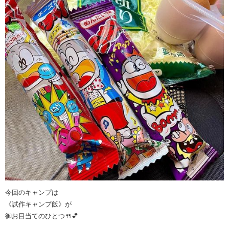
今回のキャンプは
《試作キャンプ飯》が
御お目当てのひとつ🍴💕