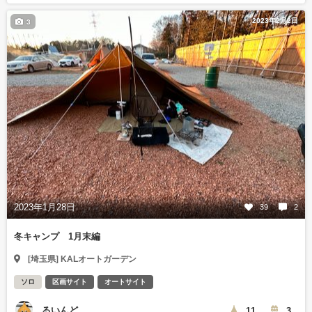
2023年2月2日
3
2023年1月28日
39
2
冬キャンプ 1月末編
[埼玉県] KALオートガーデン
ソロ
区画サイト
オートサイト
るいんど
11
3