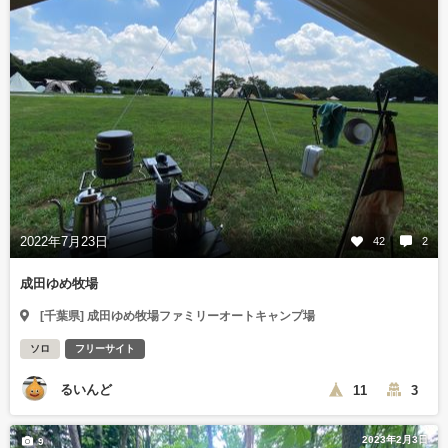
2022年7月23日
42
2
成田ゆめ牧場
[千葉県] 成田ゆめ牧場ファミリーオートキャンプ場
ソロ
フリーサイト
るいんど
11
3
2023年2月3日
9