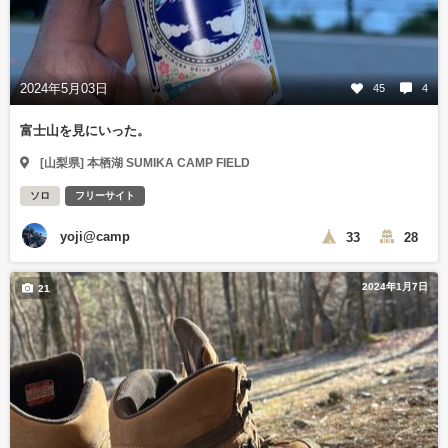
2024年5月03日
45
4
富士山を見にいった。
[山梨県] 本栖湖 SUMIKA CAMP FIELD
ソロ
フリーサイト
yoji@camp
33
28
2024年1月7日
21