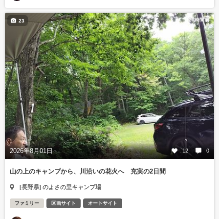
20時間前
23
2026年8月01日
12
0
山の上のキャンプから、川沿いの花火へ 充実の2日間
[長野県] のよさの里キャンプ場
ファミリー
区画サイト
オートサイト