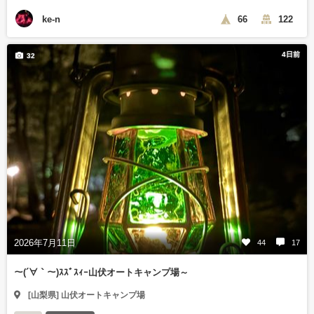
ke-n
66
122
4日前
32
2026年7月11日
44
17
～(´∀｀～)ｽｽﾞｽｨｰ山伏オートキャンプ場～
[山梨県] 山伏オートキャンプ場