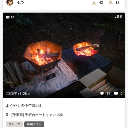
セツ
42
18
2日前
10
2026年7月25日
19
0
ようやくの今年3回目
[千葉県] 千石台オートキャンプ場
グループ
区画サイト