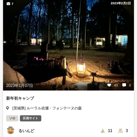
2023年2月2日
7
2023年1月07日
43
0
新年初キャンプ
[茨城県] ルーラル吉瀬・フォンテーヌの森
ソロ
区画サイト
るいんど
11
3