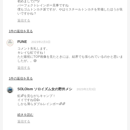
初めまして(^^)/
パーフェクトレインボー見事ですね
僕もゴムトンカチ派ですが、やはりスチールトンカチを常備したほうが良
いですかね？
返信する
1件の返信を見る
FUNE
2023年2月3日
コメント失礼します。
キレイな虹ですね！
ただ最初にTOP画像を見たときには、結界でも張られているのかと思いま
したが。。😅
返信する
1件の返信を見る
SOLOism ソロイズム女の野外メシ
2023年2月3日
虹🌈を見ながらキャンプ！
イイですね😊👍
しかも薄らダブルレインボー🌈🌈
今だ虹見ると何か良い事ありそー
続きを読む
って思っちゃいます😌
返信する