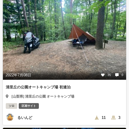
2022年7月08日
35
0
清里丘の公園オートキャンプ場 初連泊
[山梨県] 清里丘の公園 オートキャンプ場
ソロ
区画サイト
るいんど
11
3