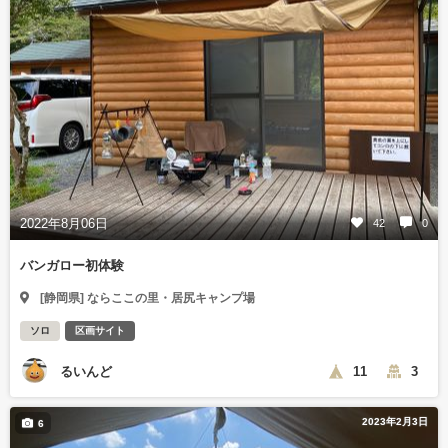
2022年8月06日
42
0
バンガロー初体験
[静岡県] ならここの里・居尻キャンプ場
ソロ
区画サイト
るいんど
11
3
2023年2月3日
6