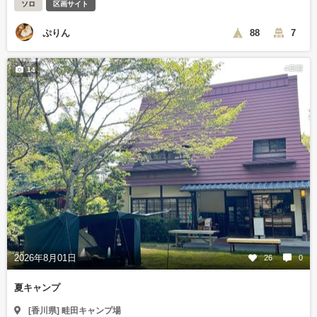
ソロ
区画サイト
ぷりん
88
7
4日前
14
2026年8月01日
26
0
夏キャンプ
[香川県] 畦田キャンプ場