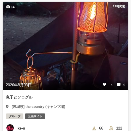
17時間前
14
2026年8月03日
14
0
息子とソログル
[茨城県] the country (キャンプ場)
グループ
区画サイト
ke-n
66
122