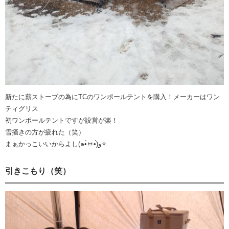
新たに薪ストーブの為にTCのワンポールテントを購入！メーカーはワン
ティグリス
初ワンポールテントですが設営が楽！
雪掻きの方が疲れた（笑）
まぁかっこいいからよし(๑•̀ㅂ•́)و✧
引きこもり（笑）