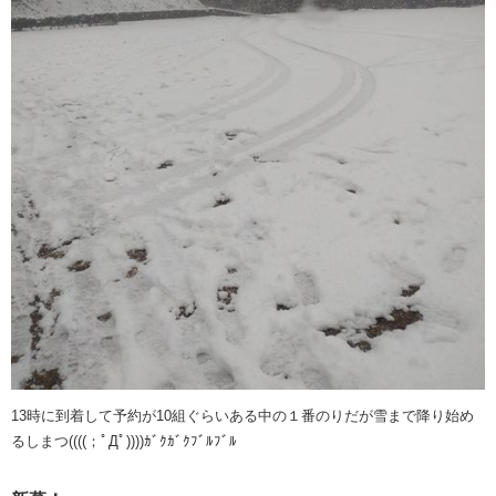
13時に到着して予約が10組ぐらいある中の１番のりだが雪まで降り始め
るしまつ((((；ﾟДﾟ))))ｶﾞｸｶﾞｸﾌﾞﾙﾌﾞﾙ