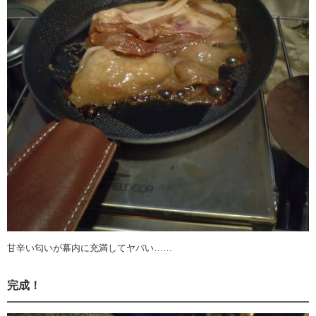
甘辛い匂いが幕内に充満してヤバい……
完成！