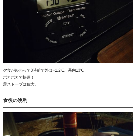
夕食が終わって8時前で外は−1.2℃、幕内13℃
ポカポカで快適！
薪ストーブは偉大。
食後の晩酌