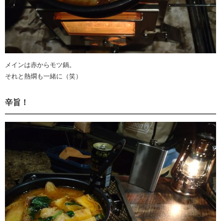
メインは赤からモツ鍋。
それと熱燗も一緒に（笑）
辛旨！