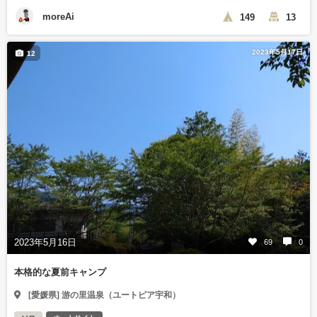
moreAi
149
13
2023年5月17日
12
2023年5月16日
69
0
本格的な夏前キャンプ
[愛媛県] 游の里温泉（ユートピア宇和）