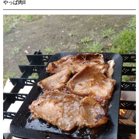
やっぱ肉❕❕