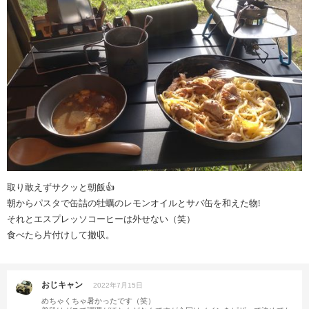
取り敢えずサクッと朝飯👍
朝からパスタで缶詰の牡蠣のレモンオイルとサバ缶を和えた物❕
それとエスプレッソコーヒーは外せない（笑）
食べたら片付けして撤収。
おじキャン
2022年7月15日
めちゃくちゃ暑かったです（笑）