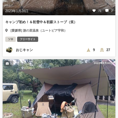
2023年1月28日
71
2
キャンプ初め！＆初雪中＆初薪ストーブ（笑）
[愛媛県] 游の里温泉（ユートピア宇和）
ソロ
フリーサイト
おじキャン
9
27
2022年9月30日
7