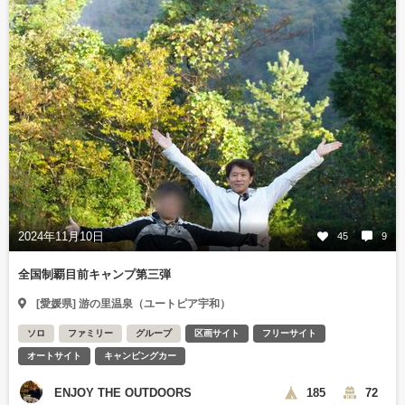
2024年11月10日
45
9
全国制覇目前キャンプ第三弾
[愛媛県] 游の里温泉（ユートピア宇和）
ソロ
ファミリー
グループ
区画サイト
フリーサイト
オートサイト
キャンピングカー
ENJOY THE OUTDOORS
185
72