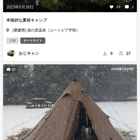
2023年5月16日
69
0
本格的な夏前キャンプ
[愛媛県] 游の里温泉（ユートピア宇和）
ソロ
オートサイト
おじキャン
9
27
2023年1月29日
27