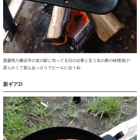
愛媛県八幡浜市の道の駅に売ってる日の出豚と言う名の豚の味噌漬け❕
柔らかくて脂もあっさりでビールに合う👍
新ギア2❕