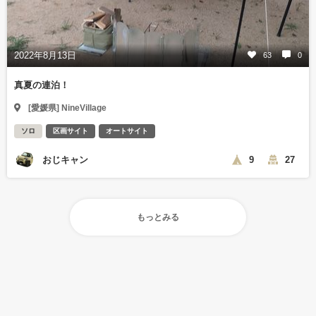
2022年8月13日
63
0
真夏の連泊！
[愛媛県] NineVillage
ソロ
区画サイト
オートサイト
おじキャン
9
27
もっとみる