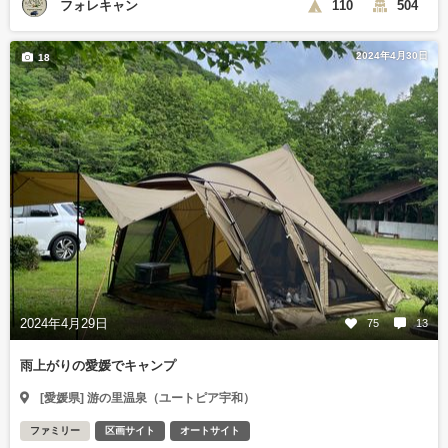
フォレキャン
110
504
2024年4月30日
18
2024年4月29日
75
13
雨上がりの愛媛でキャンプ
[愛媛県] 游の里温泉（ユートピア宇和）
ファミリー
区画サイト
オートサイト