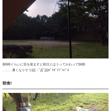
朝6時ぐらいに目を覚ますと前日とはうってかわって快晴❕
………暑くなりそう((((；ﾟДﾟ))))ｶﾞｸｶﾞｸﾌﾞﾙﾌﾞﾙ
朝食❕