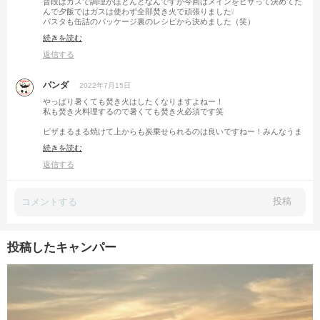
普段はガスで調理がほとんどなんですが今回はメインをピザって決めてた
んで夕飯ではガスは使わず全部焚き火で頑張りました❕
パスタも缶詰のパッケージ裏のレシピから決めました（笑）
朝パスタ、中々良いですよ〜👍
続きを読む
返信する
パンダ
2022年7月15日
やっぱり暑くても焚き火はしたくなりますよねー！
私も焚き火料理するので暑くても焚き火必須です笑
ピザまるまる焼けて上からも炭乗せられるのは良いですねー！みんなうま
そ！
続きを読む
朝からの牡蠣レモンのパスタも素敵！
返信する
投稿
投稿したキャンパー