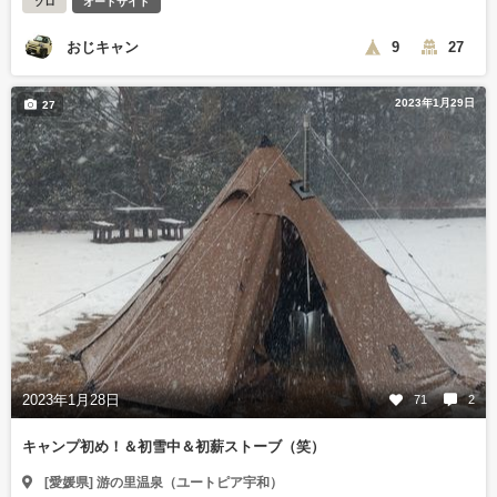
ソロ
オートサイト
おじキャン
9
27
2023年1月29日
27
2023年1月28日
71
2
キャンプ初め！＆初雪中＆初薪ストーブ（笑）
[愛媛県] 游の里温泉（ユートピア宇和）