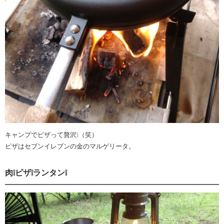
キャンプでピザって贅沢❕（笑）
ピザはセブンイレブンの金のマルゲリータ。
肉❕ピザ❕ランタン❕