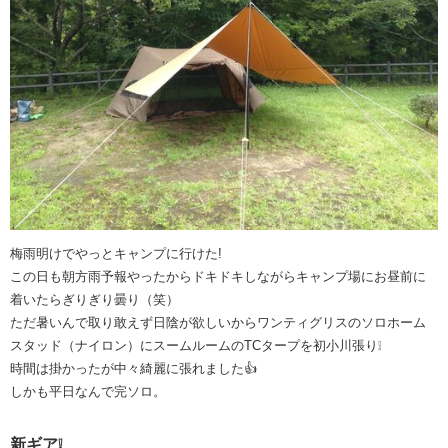
梅雨明けでやっとキャンプに行けた!
この日も朝方雨予報やったからドキドキしながらキャンプ場にお昼前に
着いたらぎりぎり曇り（笑）
ただ暑いんで取り敢えず日陰が欲しいからワンティグリスのソロホーム
スタッド（ナイロン）にスームルームのTCタープを初小川張り❕
時間は掛かったが中々綺麗に張れました👍
しかも平日なんで完ソロ。
新ギア❕