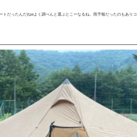
ートだったんだねwよく調べんと選ぶとこーなるね。雨予報だったのもありコ