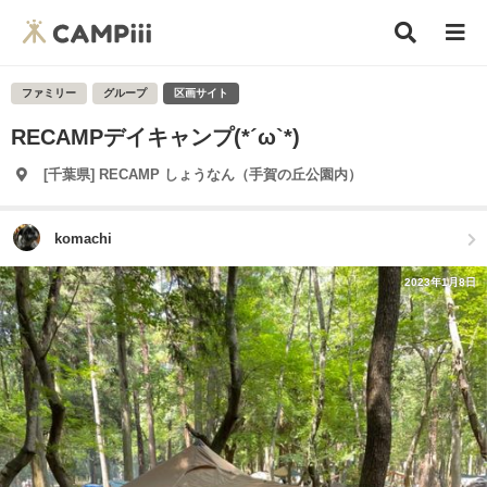
ファミリー
グループ
区画サイト
RECAMPデイキャンプ(*´ω`*)
[千葉県] RECAMP しょうなん（手賀の丘公園内）
komachi
2023年1月8日