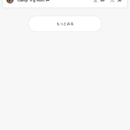
Camp 'n'g Roll♪🏁
60
58
もっとみる