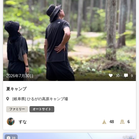
2026年7月30日
30
9
夏キャンプ
[岐阜県] ひるがの高原キャンプ場
ファミリー
オートサイト
すな
48
6
8月1日
39