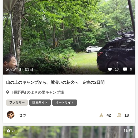
2026年8月01日
13
0
山の上のキャンプから、川沿いの花火へ 充実の2日間
[長野県] のよさの里キャンプ場
ファミリー
区画サイト
オートサイト
セツ
42
18
3日前
26