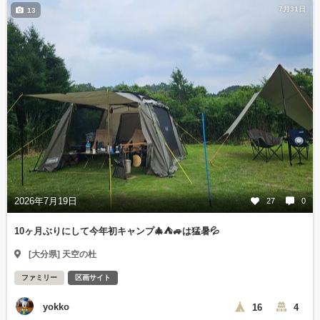
7月31日
13
2026年7月19日
27
0
10ヶ月ぶりにして今年初キャンプ🎄⛺🚙は猛暑💦
[大分県] 天空の杜
ファミリー
区画サイト
yokko
16
4