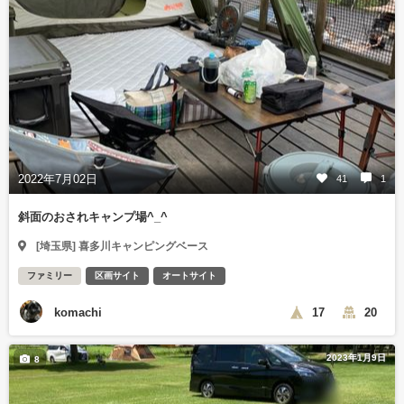
2022年7月02日
41
1
斜面のおされキャンプ場^_^
[埼玉県] 喜多川キャンピングベース
ファミリー
区画サイト
オートサイト
komachi
17
20
2023年1月9日
8