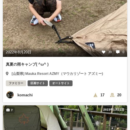
2022年8月20日
39
0
真夏の雨キャンプ( ^ω^ )
[山梨県] Mauka Resort AZMY（マウカリゾート アズミー)
ファミリー
区画サイト
オートサイト
komachi
17
20
2023年1月21日
7