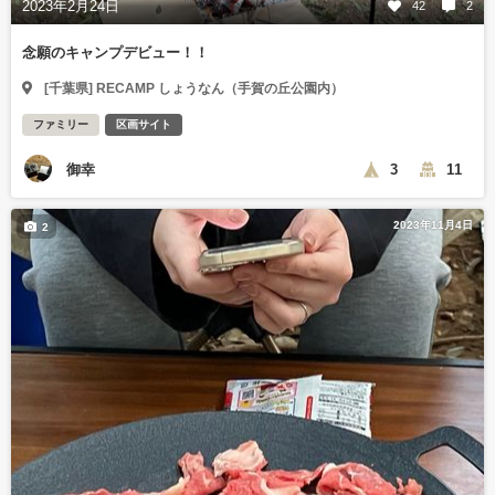
2023年2月24日
42
2
念願のキャンプデビュー！！
[千葉県] RECAMP しょうなん（手賀の丘公園内）
ファミリー
区画サイト
御幸
3
11
2023年11月4日
2