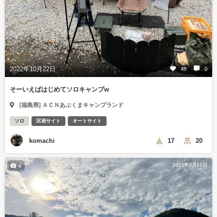
2022年10月22日
48
0
そーいえばはじめてソロキャンプw
[福島県] ＡＣＮあぶくまキャンプランド
ソロ
区画サイト
オートサイト
komachi
17
20
2023年3月21日
4