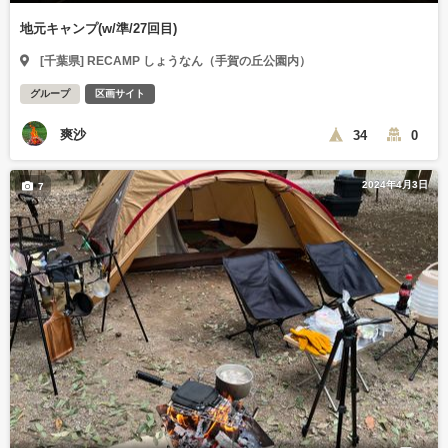
地元キャンプ(w/準/27回目)
[千葉県] RECAMP しょうなん（手賀の丘公園内）
グループ
区画サイト
爽沙
34
0
2024年4月3日
7