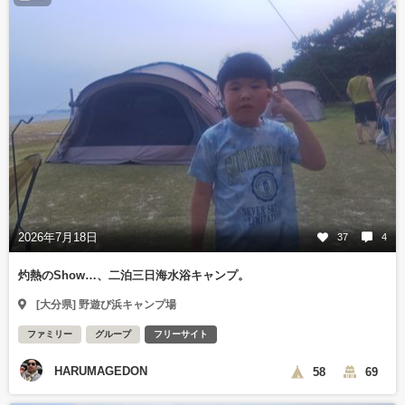
2026年7月18日
37
4
灼熱のShow…、二泊三日海水浴キャンプ。
[大分県] 野遊び浜キャンプ場
ファミリー
グループ
フリーサイト
HARUMAGEDON
58
69