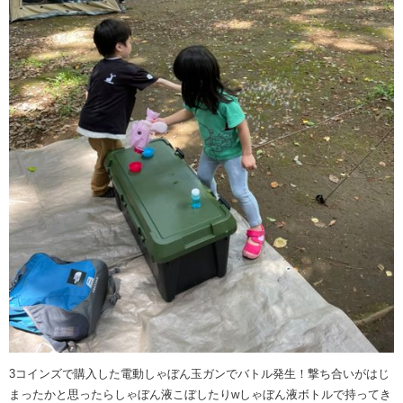
3コインズで購入した電動しゃぼん玉ガンでバトル発生！撃ち合いがはじ
まったかと思ったらしゃぼん液こぼしたりwしゃぼん液ボトルで持ってき