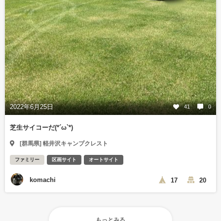
2022年6月25日
41
0
芝生サイコーだ(*´ω`*)
[群馬県] 軽井沢キャンプクレスト
ファミリー
区画サイト
オートサイト
komachi
17
20
もっとみる