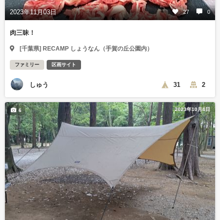
2023年11月03日
27
0
肉三昧！
[千葉県] RECAMP しょうなん（手賀の丘公園内）
ファミリー
区画サイト
しゅう
31
2
2023年10月4日
6