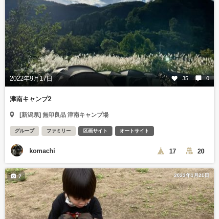
2022年9月17日
35
0
津南キャンプ2
[新潟県] 無印良品 津南キャンプ場
グループ
ファミリー
区画サイト
オートサイト
komachi
17
20
2023年1月21日
7