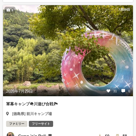
7月29日
9
2026年7月29日
31
0
軍幕キャンプ🪖川遊び合戦🏞️
[徳島県] 前川キャンプ場
ファミリー
フリーサイト