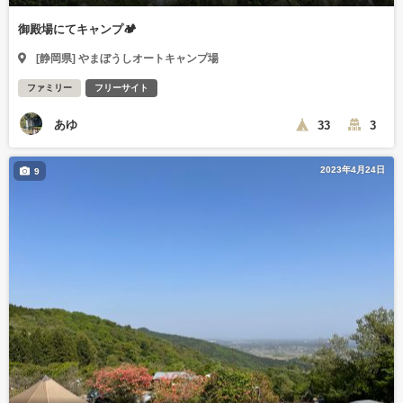
御殿場にてキャンプ🏕️
[静岡県] やまぼうしオートキャンプ場
ファミリー
フリーサイト
あゆ
33
3
2023年4月24日
9