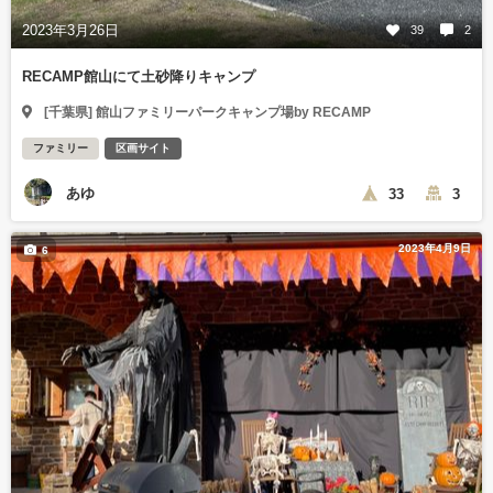
2023年3月26日
39
2
RECAMP館山にて土砂降りキャンプ
[千葉県] 館山ファミリーパークキャンプ場by RECAMP
ファミリー
区画サイト
あゆ
33
3
2023年4月9日
6