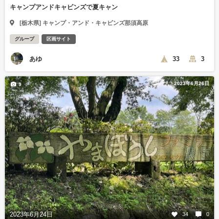
キャンプアンドキャビンズで夏キャン
[栃木県] キャンプ・アンド・キャビンズ那須高原
グループ
区画サイト
あゆ
33
3
2023年6月26日
9
2023年6月24日
34
0