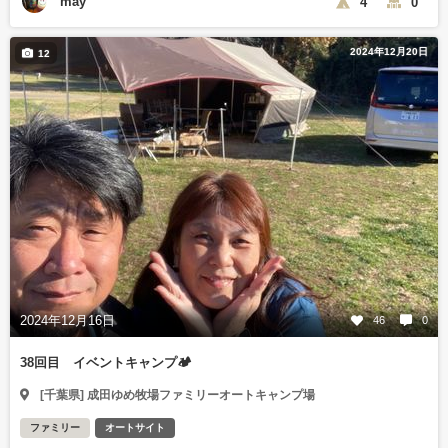
may
4
0
2024年12月20日
12
2024年12月16日
46
0
38回目 イベントキャンプ🏕️
[千葉県] 成田ゆめ牧場ファミリーオートキャンプ場
ファミリー
オートサイト