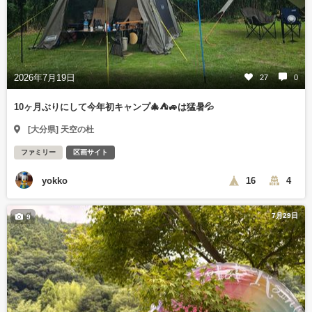
2026年7月19日
27
0
10ヶ月ぶりにして今年初キャンプ🎄⛺🚙は猛暑💦
[大分県] 天空の杜
ファミリー
区画サイト
yokko
16
4
7月29日
9