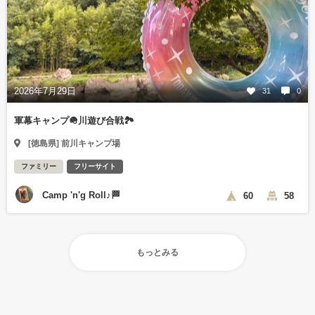
2026年7月29日
31
0
軍幕キャンプ🪖川遊び合戦🏞️
[徳島県] 前川キャンプ場
ファミリー
フリーサイト
Camp 'n'g Roll♪🏁
60
58
もっとみる