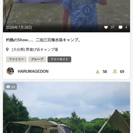
2026年7月18日
37
4
灼熱のShow…、二泊三日海水浴キャンプ。
[大分県] 野遊び浜キャンプ場
ファミリー
グループ
フリーサイト
HARUMAGEDON
58
69
7月31日
13