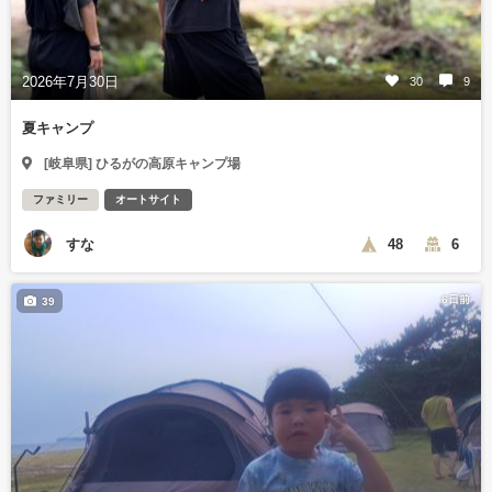
2026年7月30日
30
9
夏キャンプ
[岐阜県] ひるがの高原キャンプ場
ファミリー
オートサイト
すな
48
6
6日前
39