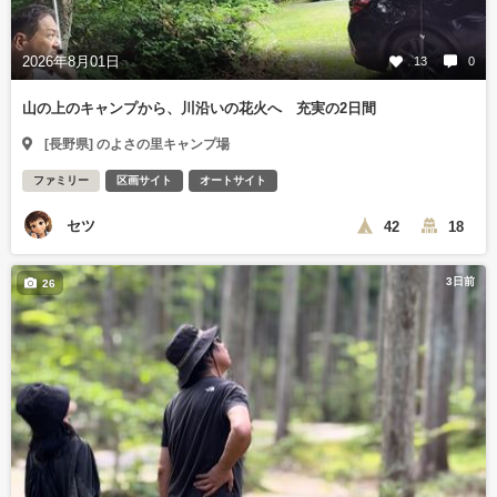
2026年8月01日
13
0
山の上のキャンプから、川沿いの花火へ 充実の2日間
[長野県] のよさの里キャンプ場
ファミリー
区画サイト
オートサイト
セツ
42
18
3日前
26