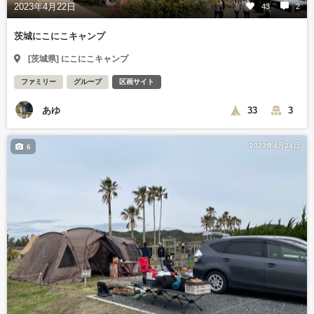
2023年4月22日
43
2
茨城にこにこキャンプ
[茨城県] にこにこキャンプ
ファミリー
グループ
区画サイト
あゆ
33
3
2023年4月24日
6