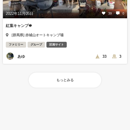
2022年11月05日
39
0
紅葉キャンプ🍁
[群馬県] 赤城山オートキャンプ場
ファミリー
グループ
区画サイト
あゆ
33
3
もっとみる