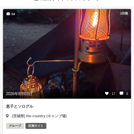
1日前
14
2026年8月03日
17
0
息子とソログル
[茨城県] the country (キャンプ場)
グループ
区画サイト