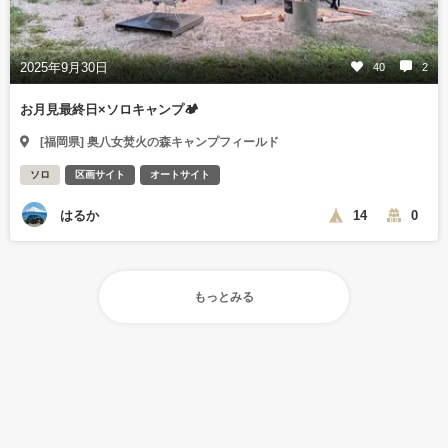
2025年9月30日
40
2
お月見最終日×ソロキャンプ🏕
[福岡県] 奥八女焚火の森キャンプフィールド
ソロ
区画サイト
オートサイト
はるか
14
0
もっとみる