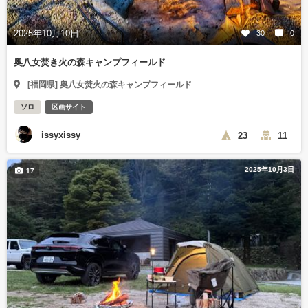
2025年10月10日
30
0
奥八女焚き火の森キャンプフィールド
[福岡県] 奥八女焚火の森キャンプフィールド
ソロ
区画サイト
issyxissy
23
11
2025年10月3日
17