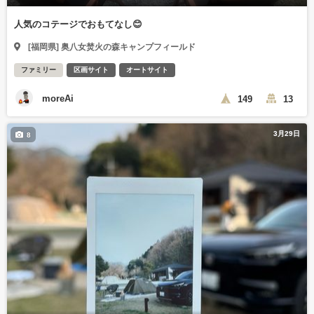
人気のコテージでおもてなし😊
[福岡県] 奥八女焚火の森キャンプフィールド
ファミリー
区画サイト
オートサイト
moreAi
149
13
3月29日
8