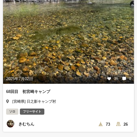
2025年7月02日
34
0
68回目 初宮崎キャンプ
[宮崎県] 日之影キャンプ村
ソロ
フリーサイト
きむちん
73
26