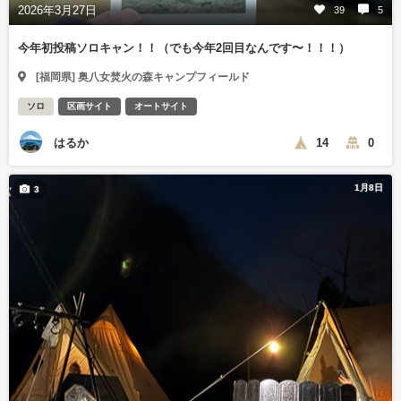
2026年3月27日
39
5
今年初投稿ソロキャン！！（でも今年2回目なんです〜！！！）
[福岡県] 奥八女焚火の森キャンプフィールド
ソロ
区画サイト
オートサイト
はるか
14
0
1月8日
3