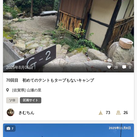
2025年8月06日
28
0
70回目 初めてのテントもタープもないキャンプ
[佐賀県] 山瀬の里
ソロ
区画サイト
きむちん
73
26
2025年11月8日
7