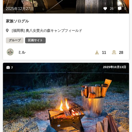
2025年12月27日
26
0
家族ソログル
[福岡県] 奥八女焚火の森キャンプフィールド
グループ
区画サイト
ミル
11
28
2025年10月13日
7