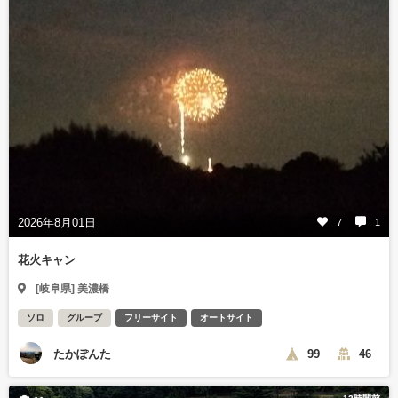
2026年8月01日
7
1
花火キャン
[岐阜県] 美濃橋
ソロ
グループ
フリーサイト
オートサイト
たかぽんた
99
46