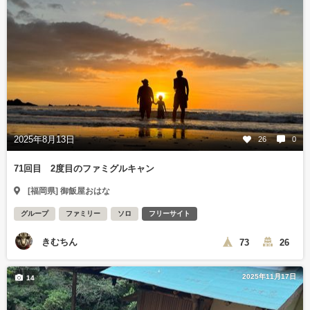
2025年8月13日
26
0
71回目 2度目のファミグルキャン
[福岡県] 御飯屋おはな
グループ
ファミリー
ソロ
フリーサイト
きむちん
73
26
2025年11月17日
14