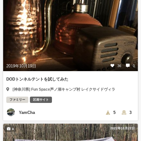
2019年10月19日
36
0
DODトンネルテントを試してみた
[神奈川県] Fun Space芦ノ湖キャンプ村 レイクサイドヴィラ
ファミリー
区画サイト
YamCha
5
3
2022年10月22日
4