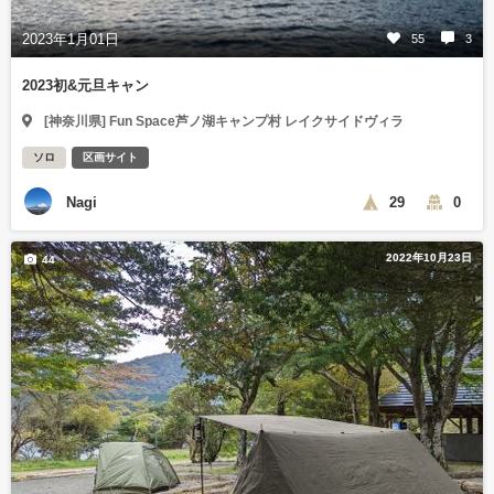
2023年1月01日
55
3
2023初&元旦キャン
[神奈川県] Fun Space芦ノ湖キャンプ村 レイクサイドヴィラ
ソロ
区画サイト
Nagi
29
0
2022年10月23日
44