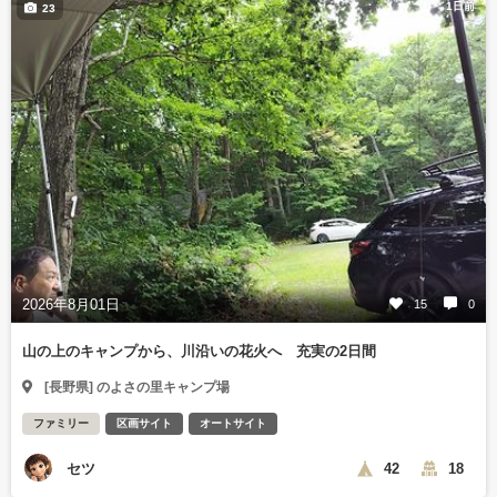
1日前
23
2026年8月01日
15
0
山の上のキャンプから、川沿いの花火へ 充実の2日間
[長野県] のよさの里キャンプ場
ファミリー
区画サイト
オートサイト
セツ
42
18