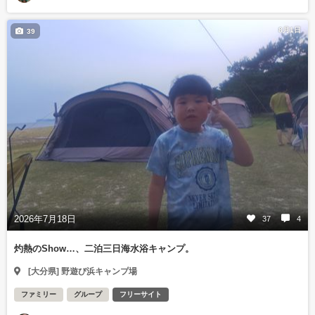
8月1日
39
2026年7月18日
37
4
灼熱のShow…、二泊三日海水浴キャンプ。
[大分県] 野遊び浜キャンプ場
ファミリー
グループ
フリーサイト