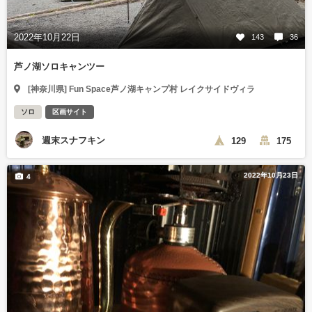
2022年10月22日
143
36
芦ノ湖ソロキャンツー
[神奈川県] Fun Space芦ノ湖キャンプ村 レイクサイドヴィラ
ソロ
区画サイト
週末スナフキン
129
175
2022年10月23日
4