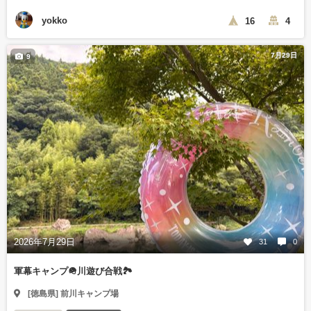
yokko
16
4
7月29日
9
2026年7月29日
31
0
軍幕キャンプ🪖川遊び合戦🏞️
[徳島県] 前川キャンプ場