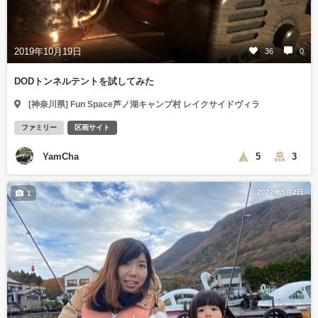
2019年10月19日
36
0
DODトンネルテントを試してみた
[神奈川県] Fun Space芦ノ湖キャンプ村 レイクサイドヴィラ
ファミリー
区画サイト
YamCha
5
3
2022年5月2日
1