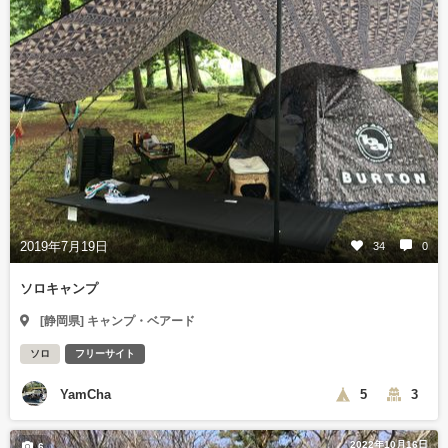
2019年7月19日
34
0
ソロキャンプ
[静岡県] キャンプ・ベアード
ソロ
フリーサイト
YamCha
5
3
2022年10月16日
6