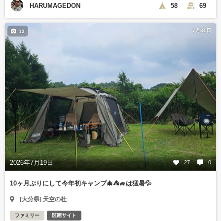
HARUMAGEDON
58
69
7月31日
13
2026年7月19日
27
0
10ヶ月ぶりにして今年初キャンプ🎄⛺🚙は猛暑💦
[大分県] 天空の杜
ファミリー
区画サイト