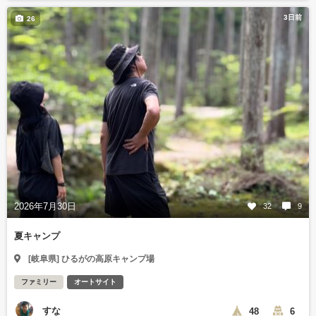
3日前
26
2026年7月30日
32
9
夏キャンプ
[岐阜県] ひるがの高原キャンプ場
ファミリー
オートサイト
すな
48
6