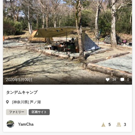
2020年5月09日
34
0
タンデムキャンプ
[神奈川県] 芦ノ湖
ファミリー
区画サイト
YamCha
5
3