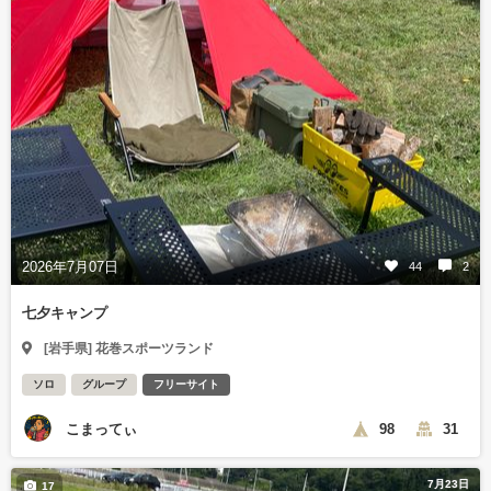
2026年7月07日
44
2
七夕キャンプ
[岩手県] 花巻スポーツランド
ソロ
グループ
フリーサイト
こまってぃ
98
31
7月23日
17