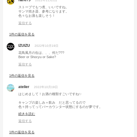
hare75
2022年11月2日
ストーブでもつ煮、いいですね。
サンマ焼き器、参考になります。
色々なお酒も楽しそう！
返信する
1件の返信を見る
IZUIZU
2022年10月19日
花鳥風月の缶は、、、何だ???
Beer or Shocyu or Sake?
返信する
1件の返信を見る
atelier
2022年10月19日
はじめまして！お酒の種類すごいですね✨
キャンプの楽しみ＝飲み だと思ってるので
色々持ってってバーカウンター状態にするのが夢です。
積載問題さえクリアできたら😱
続きを読む
返信する
1件の返信を見る