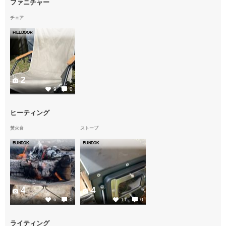
ファニチャー
チェア
FIELDOOR
2
9
0
ヒーティング
焚火台
ストーブ
BUNDOK
BUNDOK
4
4
6
0
11
0
ライティング