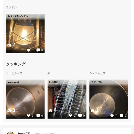
ランタン
カメヤマキャンドル
2
6
0
クッキング
シェラカップ
網
シェラカップ
snow peak
LOGOS
ベアーベル
3
4
1
5
0
9
0
7
0